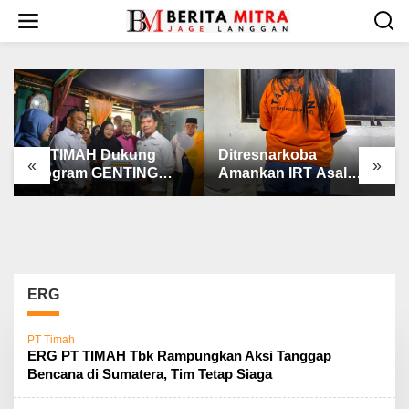
L
e
w
a
t
i
k
e
k
PT TIMAH Dukung
Ditresnarkoba
«
»
o
Program GENTING
Amankan IRT Asal
n
BKKBN
Pangkalpinang
t
e
n
ERG
PT Timah
ERG PT TIMAH Tbk Rampungkan Aksi Tanggap
Bencana di Sumatera, Tim Tetap Siaga