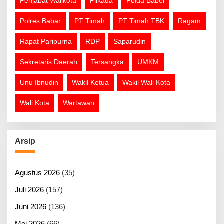
Penjabat Walikota
Pilkada
Polda Babel
Polres Babar
PT Timah
PT Timah TBK
Ragam
Rapat Paripurna
RDP
Saparudin
Sekretaris Daerah
Tersangka
UMKM
Unu Ibnudin
Wakil Ketua
Wakil Wali Kota
Wali Kota
Wartawan
Arsip
Agustus 2026
(35)
Juli 2026
(157)
Juni 2026
(136)
Mei 2026
(66)