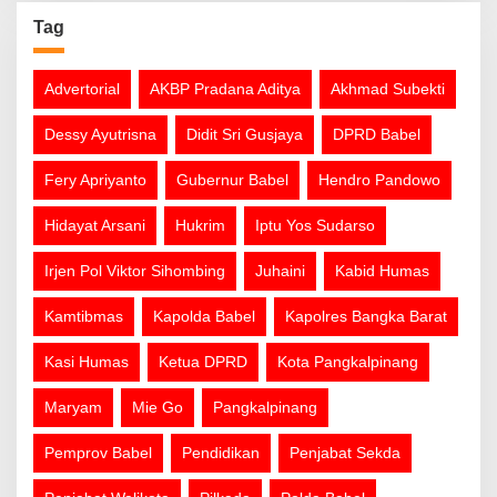
Tag
Advertorial
AKBP Pradana Aditya
Akhmad Subekti
Dessy Ayutrisna
Didit Sri Gusjaya
DPRD Babel
Fery Apriyanto
Gubernur Babel
Hendro Pandowo
Hidayat Arsani
Hukrim
Iptu Yos Sudarso
Irjen Pol Viktor Sihombing
Juhaini
Kabid Humas
Kamtibmas
Kapolda Babel
Kapolres Bangka Barat
Kasi Humas
Ketua DPRD
Kota Pangkalpinang
Maryam
Mie Go
Pangkalpinang
Pemprov Babel
Pendidikan
Penjabat Sekda