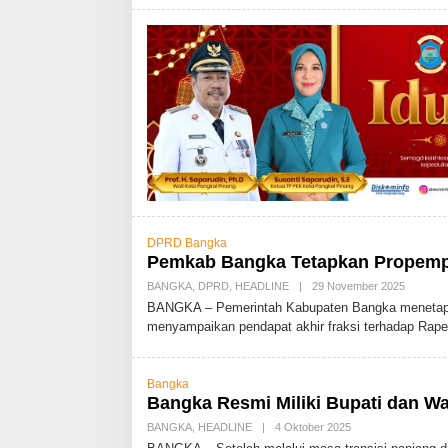
D
M
I
N
DPRD Bangka
‎Pemkab Bangka Tetapkan Propemp
BANGKA
,
DPRD
,
HEADLINE
|
29 November 2025
O
L
BANGKA – Pemerintah Kabupaten Bangka menetapk
E
menyampaikan pendapat akhir fraksi terhadap Ra
H
A
D
M
Bangka
I
N
Bangka Resmi Miliki Bupati dan Wak
BANGKA
,
HEADLINE
|
4 Oktober 2025
O
L