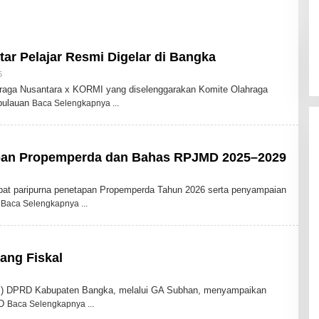
ar Pelajar Resmi Digelar di Bangka
5
O
L
raga Nusantara x KORMI yang diselenggarakan Komite Olahraga
E
epulauan
Baca Selengkapnya
H
A
D
M
I
N
pan Propemperda dan Bahas RPJMD 2025–2029
t paripurna penetapan Propemperda Tahun 2026 serta penyampaian
a
Baca Selengkapnya
uang Fiskal
B) DPRD Kabupaten Bangka, melalui GA Subhan, menyampaikan
BD
Baca Selengkapnya