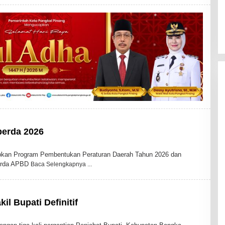
erda 2026
an Program Pembentukan Peraturan Daerah Tahun 2026 dan
perda APBD
Baca Selengkapnya
il Bupati Definitif