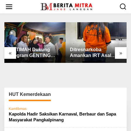
L
e
w
a
t
i
k
e
k
PT TIMAH Dukung
Ditresnarkoba
«
»
o
Program GENTING
Amankan IRT Asal
n
BKKBN
Pangkalpinang
t
e
n
HUT Kemerdekaan
Kamtibmas
Kapolda Hadir Saksikan Karnaval, Berbaur dan Sapa
Masyarakat Pangkalpinang