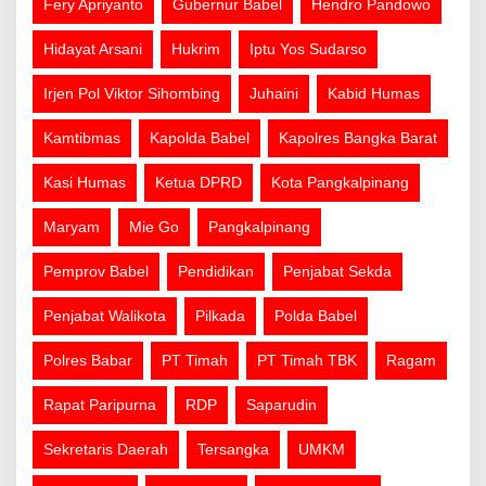
Fery Apriyanto
Gubernur Babel
Hendro Pandowo
Hidayat Arsani
Hukrim
Iptu Yos Sudarso
Irjen Pol Viktor Sihombing
Juhaini
Kabid Humas
Kamtibmas
Kapolda Babel
Kapolres Bangka Barat
Kasi Humas
Ketua DPRD
Kota Pangkalpinang
Maryam
Mie Go
Pangkalpinang
Pemprov Babel
Pendidikan
Penjabat Sekda
Penjabat Walikota
Pilkada
Polda Babel
Polres Babar
PT Timah
PT Timah TBK
Ragam
Rapat Paripurna
RDP
Saparudin
Sekretaris Daerah
Tersangka
UMKM