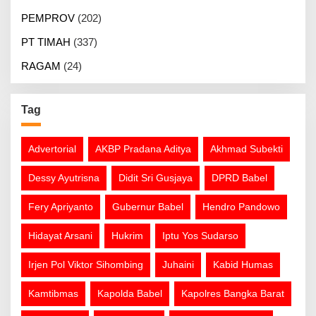
PEMPROV
(202)
PT TIMAH
(337)
RAGAM
(24)
Tag
Advertorial
AKBP Pradana Aditya
Akhmad Subekti
Dessy Ayutrisna
Didit Sri Gusjaya
DPRD Babel
Fery Apriyanto
Gubernur Babel
Hendro Pandowo
Hidayat Arsani
Hukrim
Iptu Yos Sudarso
Irjen Pol Viktor Sihombing
Juhaini
Kabid Humas
Kamtibmas
Kapolda Babel
Kapolres Bangka Barat