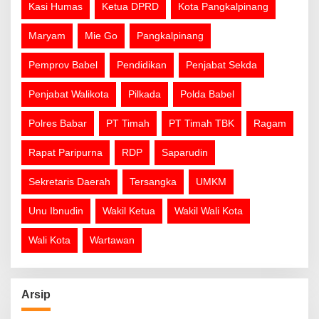
Kasi Humas
Ketua DPRD
Kota Pangkalpinang
Maryam
Mie Go
Pangkalpinang
Pemprov Babel
Pendidikan
Penjabat Sekda
Penjabat Walikota
Pilkada
Polda Babel
Polres Babar
PT Timah
PT Timah TBK
Ragam
Rapat Paripurna
RDP
Saparudin
Sekretaris Daerah
Tersangka
UMKM
Unu Ibnudin
Wakil Ketua
Wakil Wali Kota
Wali Kota
Wartawan
Arsip