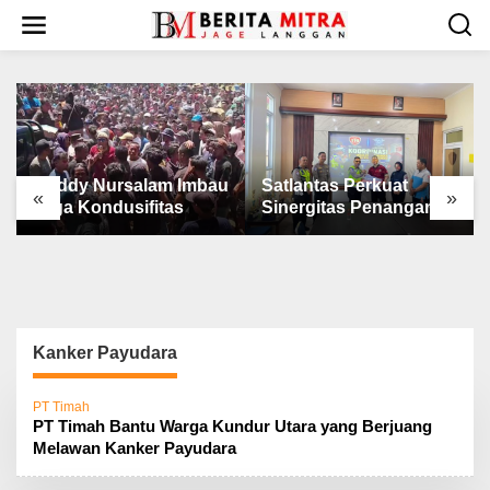
L
e
w
a
t
i
k
e
k
Ruddy Nursalam Imbau
Satlantas Perkuat
«
»
o
Jaga Kondusifitas
Sinergitas Penanganan
n
Laka Lantas
t
e
n
Kanker Payudara
PT Timah
PT Timah Bantu Warga Kundur Utara yang Berjuang
Melawan Kanker Payudara