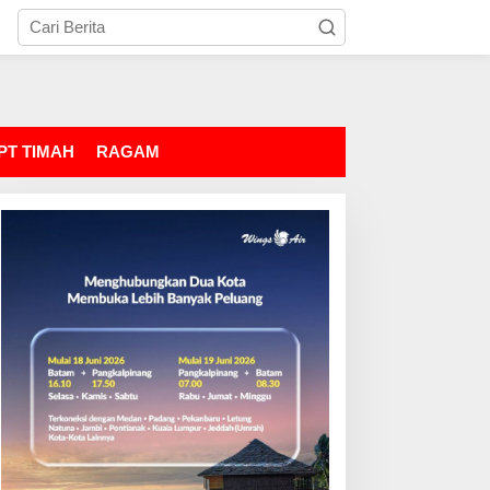
PT TIMAH
RAGAM
atangi Pelabuhan Usai
Perkara 52,5 Ton Pasir
ngkap Kasus
Timah, Empat Orang
enyelundupan
Ditetapkan Tersangka