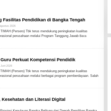
 Fasilitas Pendidikan di Bangka Tengah
Agustus 2026
O
L
MAH (Persero) Tbk terus mendukung peningkatan kualitas
E
perasional perusahaan melalui Program Tanggung Jawab
Baca
H
A
D
M
I
N
i Guru Perkuat Kompetensi Pendidik
 Juni 2026
O
L
MAH (Persero) Tbk terus mendukung peningkatan kualitas
E
perasional perusahaan melalui berbagai program pemberdayaan. Salah
H
A
D
M
I
N
Kesehatan dan Literasi Digital
vinsi Kepulauan Bangka Belitung dari Daerah Pemilihan Bangka