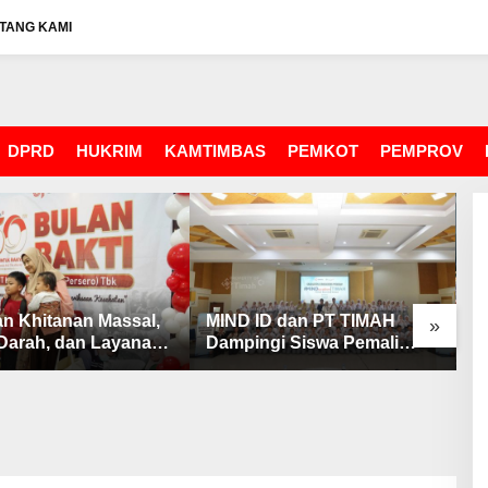
TANG KAMI
DPRD
HUKRIM
KAMTIMBAS
PEMKOT
PEMPROV
an Khitanan Massal,
MIND ID dan PT TIMAH
D
»
Darah, dan Layanan
Dampingi Siswa Pemali
U
tan Gratis
Kejar Kampus Impian
P