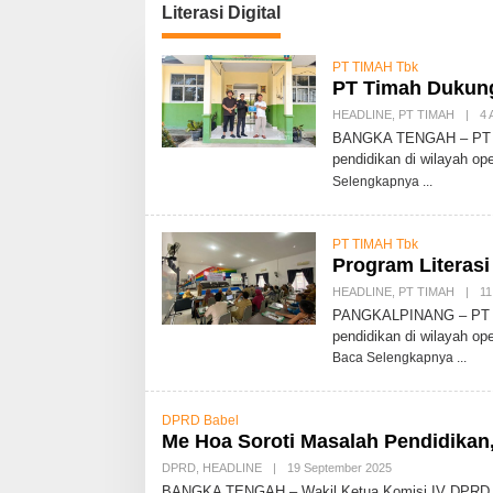
Literasi Digital
PT TIMAH Tbk
PT Timah Dukung
HEADLINE
,
PT TIMAH
|
4 
BANGKA TENGAH – PT TI
pendidikan di wilayah o
Selengkapnya
PT TIMAH Tbk
Program Literas
HEADLINE
,
PT TIMAH
|
11
PANGKALPINANG – PT TI
pendidikan di wilayah o
Baca Selengkapnya
DPRD Babel
Me Hoa Soroti Masalah Pendidikan, 
DPRD
,
HEADLINE
|
19 September 2025
O
L
BANGKA TENGAH – Wakil Ketua Komisi IV DPRD Pro