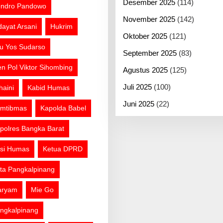
Desember 2025
(114)
ndro Pandowo
November 2025
(142)
dayat Arsani
Hukrim
Oktober 2025
(121)
tu Yos Sudarso
September 2025
(83)
jen Pol Viktor Sihombing
Agustus 2025
(125)
Juli 2025
(100)
haini
Kabid Humas
Juni 2025
(22)
mtibmas
Kapolda Babel
polres Bangka Barat
si Humas
Ketua DPRD
ta Pangkalpinang
aryam
Mie Go
ngkalpinang