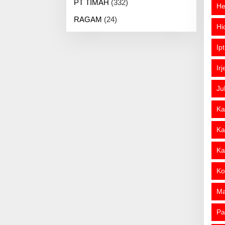
PT TIMAH
(332)
He
RAGAM
(24)
Hi
Ip
Ir
Ju
Ka
Ka
Ka
Ko
M
Pa