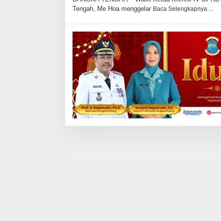
E
Tengah, Me Hoa menggelar
Baca Selengkapnya
H
A
D
M
I
N