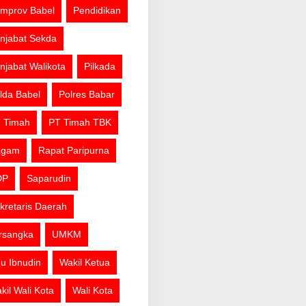
mprov Babel
Pendidikan
njabat Sekda
njabat Walikota
Pilkada
lda Babel
Polres Babar
 Timah
PT Timah TBK
agam
Rapat Paripurna
DP
Saparudin
kretaris Daerah
rsangka
UMKM
u Ibnudin
Wakil Ketua
kil Wali Kota
Wali Kota