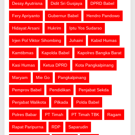
Dessy Ayutrisna
Didit Sri Gusjaya
DPRD Babel
Fery Apriyanto
Gubernur Babel
Hendro Pandowo
Hidayat Arsani
Hukrim
Iptu Yos Sudarso
Irjen Pol Viktor Sihombing
Juhaini
Kabid Humas
Kamtibmas
Kapolda Babel
Kapolres Bangka Barat
Kasi Humas
Ketua DPRD
Kota Pangkalpinang
Maryam
Mie Go
Pangkalpinang
Pemprov Babel
Pendidikan
Penjabat Sekda
Penjabat Walikota
Pilkada
Polda Babel
Polres Babar
PT Timah
PT Timah TBK
Ragam
Rapat Paripurna
RDP
Saparudin