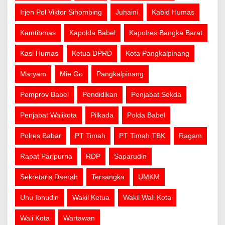
Irjen Pol Viktor Sihombing
Juhaini
Kabid Humas
Kamtibmas
Kapolda Babel
Kapolres Bangka Barat
Kasi Humas
Ketua DPRD
Kota Pangkalpinang
Maryam
Mie Go
Pangkalpinang
Pemprov Babel
Pendidikan
Penjabat Sekda
Penjabat Walikota
Pilkada
Polda Babel
Polres Babar
PT Timah
PT Timah TBK
Ragam
Rapat Paripurna
RDP
Saparudin
Sekretaris Daerah
Tersangka
UMKM
Unu Ibnudin
Wakil Ketua
Wakil Wali Kota
Wali Kota
Wartawan