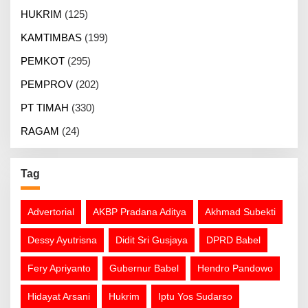
HUKRIM
(125)
KAMTIMBAS
(199)
PEMKOT
(295)
PEMPROV
(202)
PT TIMAH
(330)
RAGAM
(24)
Tag
Advertorial
AKBP Pradana Aditya
Akhmad Subekti
Dessy Ayutrisna
Didit Sri Gusjaya
DPRD Babel
Fery Apriyanto
Gubernur Babel
Hendro Pandowo
Hidayat Arsani
Hukrim
Iptu Yos Sudarso