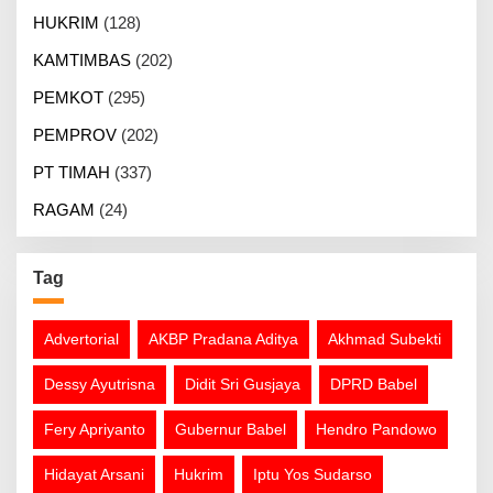
HUKRIM
(128)
KAMTIMBAS
(202)
PEMKOT
(295)
PEMPROV
(202)
PT TIMAH
(337)
RAGAM
(24)
Tag
Advertorial
AKBP Pradana Aditya
Akhmad Subekti
Dessy Ayutrisna
Didit Sri Gusjaya
DPRD Babel
Fery Apriyanto
Gubernur Babel
Hendro Pandowo
Hidayat Arsani
Hukrim
Iptu Yos Sudarso