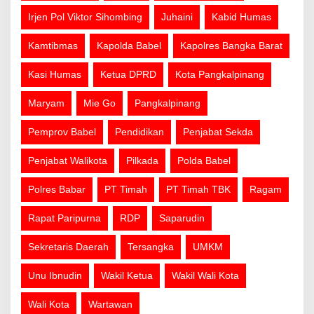
Irjen Pol Viktor Sihombing
Juhaini
Kabid Humas
Kamtibmas
Kapolda Babel
Kapolres Bangka Barat
Kasi Humas
Ketua DPRD
Kota Pangkalpinang
Maryam
Mie Go
Pangkalpinang
Pemprov Babel
Pendidikan
Penjabat Sekda
Penjabat Walikota
Pilkada
Polda Babel
Polres Babar
PT Timah
PT Timah TBK
Ragam
Rapat Paripurna
RDP
Saparudin
Sekretaris Daerah
Tersangka
UMKM
Unu Ibnudin
Wakil Ketua
Wakil Wali Kota
Wali Kota
Wartawan