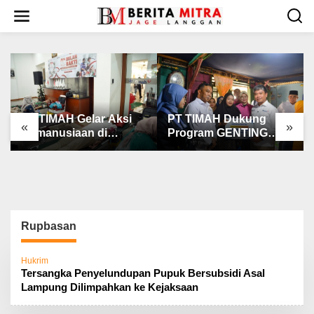
L
e
w
a
t
i
k
e
k
PT TIMAH Gelar Aksi
PT TIMAH Dukung
«
»
o
Kemanusiaan di
Program GENTING
n
Jakarta
BKKBN
t
e
n
Rupbasan
Hukrim
Tersangka Penyelundupan Pupuk Bersubsidi Asal
Lampung Dilimpahkan ke Kejaksaan