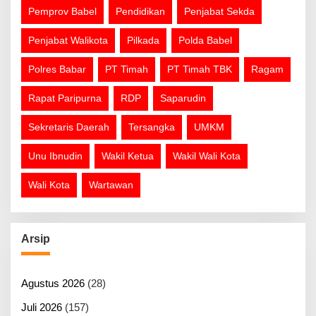
Pemprov Babel
Pendidikan
Penjabat Sekda
Penjabat Walikota
Pilkada
Polda Babel
Polres Babar
PT Timah
PT Timah TBK
Ragam
Rapat Paripurna
RDP
Saparudin
Sekretaris Daerah
Tersangka
UMKM
Unu Ibnudin
Wakil Ketua
Wakil Wali Kota
Wali Kota
Wartawan
Arsip
Agustus 2026
(28)
Juli 2026
(157)