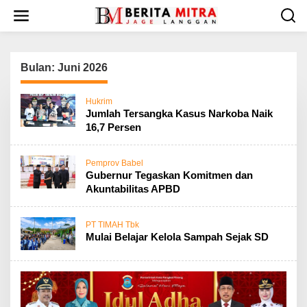
L
e
w
a
t
Bulan:
Juni 2026
i
k
e
Hukrim
k
Jumlah Tersangka Kasus Narkoba Naik
o
16,7 Persen
n
t
e
Pemprov Babel
Gubernur Tegaskan Komitmen dan
n
Akuntabilitas APBD
PT TIMAH Tbk
Mulai Belajar Kelola Sampah Sejak SD