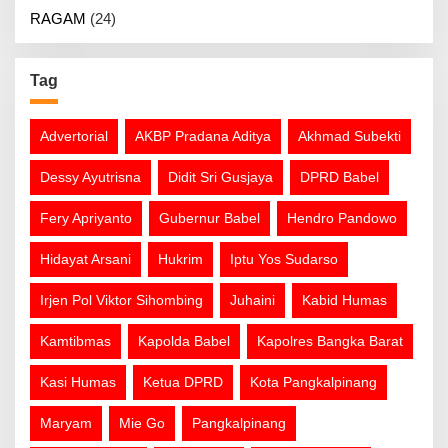
RAGAM
(24)
Tag
Advertorial
AKBP Pradana Aditya
Akhmad Subekti
Dessy Ayutrisna
Didit Sri Gusjaya
DPRD Babel
Fery Apriyanto
Gubernur Babel
Hendro Pandowo
Hidayat Arsani
Hukrim
Iptu Yos Sudarso
Irjen Pol Viktor Sihombing
Juhaini
Kabid Humas
Kamtibmas
Kapolda Babel
Kapolres Bangka Barat
Kasi Humas
Ketua DPRD
Kota Pangkalpinang
Maryam
Mie Go
Pangkalpinang