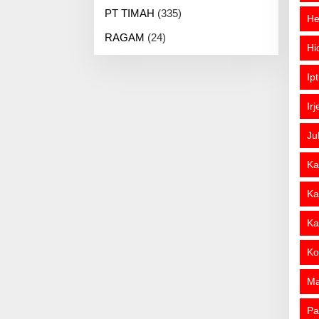
PT TIMAH
(335)
He
RAGAM
(24)
Hi
Ip
Ir
Ju
Ka
Ka
Ka
Ko
M
Pa