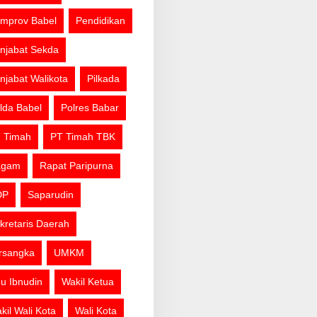
mprov Babel
Pendidikan
njabat Sekda
njabat Walikota
Pilkada
lda Babel
Polres Babar
 Timah
PT Timah TBK
agam
Rapat Paripurna
DP
Saparudin
kretaris Daerah
rsangka
UMKM
u Ibnudin
Wakil Ketua
kil Wali Kota
Wali Kota