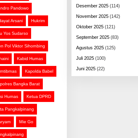
Desember 2025
(114)
ndro Pandowo
November 2025
(142)
dayat Arsani
Hukrim
Oktober 2025
(121)
tu Yos Sudarso
September 2025
(83)
jen Pol Viktor Sihombing
Agustus 2025
(125)
Juli 2025
(100)
haini
Kabid Humas
Juni 2025
(22)
mtibmas
Kapolda Babel
polres Bangka Barat
si Humas
Ketua DPRD
ta Pangkalpinang
aryam
Mie Go
ngkalpinang