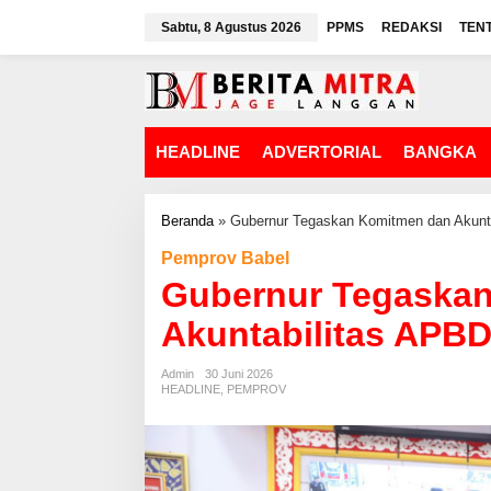
L
Sabtu, 8 Agustus 2026
PPMS
REDAKSI
TEN
e
w
a
t
i
k
HEADLINE
ADVERTORIAL
BANGKA
e
k
o
n
Beranda
»
Gubernur Tegaskan Komitmen dan Akunt
t
Pemprov Babel
e
n
Gubernur Tegaska
Akuntabilitas APB
Admin
30 Juni 2026
HEADLINE
,
PEMPROV