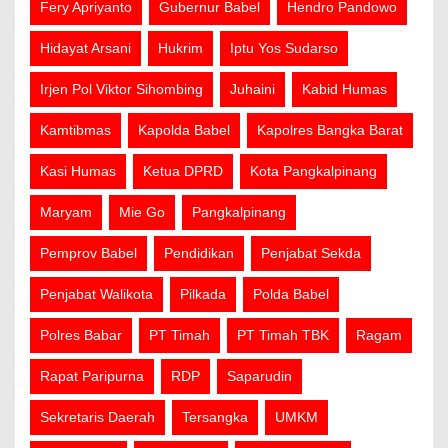
Fery Apriyanto
Gubernur Babel
Hendro Pandowo
Hidayat Arsani
Hukrim
Iptu Yos Sudarso
Irjen Pol Viktor Sihombing
Juhaini
Kabid Humas
Kamtibmas
Kapolda Babel
Kapolres Bangka Barat
Kasi Humas
Ketua DPRD
Kota Pangkalpinang
Maryam
Mie Go
Pangkalpinang
Pemprov Babel
Pendidikan
Penjabat Sekda
Penjabat Walikota
Pilkada
Polda Babel
Polres Babar
PT Timah
PT Timah TBK
Ragam
Rapat Paripurna
RDP
Saparudin
Sekretaris Daerah
Tersangka
UMKM