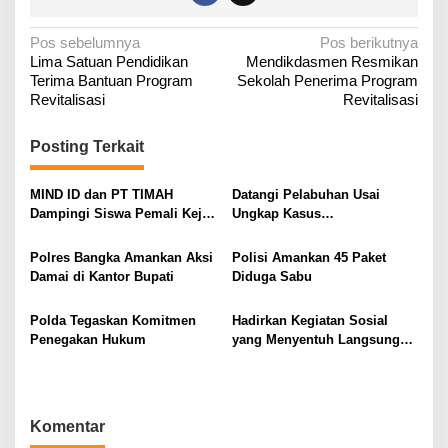
N
Pos sebelumnya
Pos berikutnya
Lima Satuan Pendidikan
Mendikdasmen Resmikan
a
Terima Bantuan Program
Sekolah Penerima Program
v
Revitalisasi
Revitalisasi
i
g
Posting Terkait
a
MIND ID dan PT TIMAH
Datangi Pelabuhan Usai
s
Dampingi Siswa Pemali Kejar
Ungkap Kasus
i
Kampus Impian
Penyelundupan
p
Polres Bangka Amankan Aksi
Polisi Amankan 45 Paket
o
Damai di Kantor Bupati
Diduga Sabu
s
Polda Tegaskan Komitmen
Hadirkan Kegiatan Sosial
Penegakan Hukum
yang Menyentuh Langsung
Masyarakat
Komentar