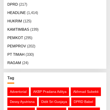
DPRD
(217)
HEADLINE
(1,414)
HUKRIM
(125)
KAMTIMBAS
(199)
PEMKOT
(295)
PEMPROV
(202)
PT TIMAH
(330)
RAGAM
(24)
Tag
Advertorial
AKBP Pradana Aditya
Akhmad Subekti
Dessy Ayutrisna
Didit Sri Gusjaya
DPRD Babel