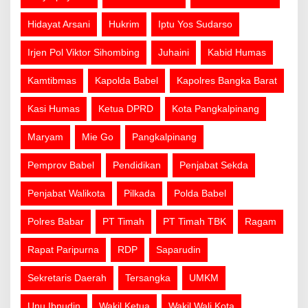
Hidayat Arsani
Hukrim
Iptu Yos Sudarso
Irjen Pol Viktor Sihombing
Juhaini
Kabid Humas
Kamtibmas
Kapolda Babel
Kapolres Bangka Barat
Kasi Humas
Ketua DPRD
Kota Pangkalpinang
Maryam
Mie Go
Pangkalpinang
Pemprov Babel
Pendidikan
Penjabat Sekda
Penjabat Walikota
Pilkada
Polda Babel
Polres Babar
PT Timah
PT Timah TBK
Ragam
Rapat Paripurna
RDP
Saparudin
Sekretaris Daerah
Tersangka
UMKM
Unu Ibnudin
Wakil Ketua
Wakil Wali Kota