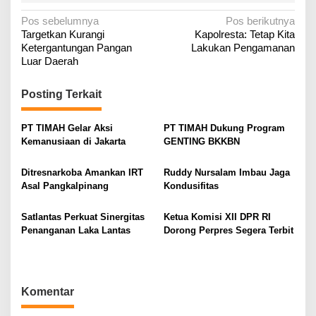
N
Pos sebelumnya
Pos berikutnya
Targetkan Kurangi
Kapolresta: Tetap Kita
a
Ketergantungan Pangan
Lakukan Pengamanan
v
Luar Daerah
i
g
Posting Terkait
a
PT TIMAH Gelar Aksi
PT TIMAH Dukung Program
s
Kemanusiaan di Jakarta
GENTING BKKBN
i
p
Ditresnarkoba Amankan IRT
Ruddy Nursalam Imbau Jaga
o
Asal Pangkalpinang
Kondusifitas
s
Satlantas Perkuat Sinergitas
Ketua Komisi XII DPR RI
Penanganan Laka Lantas
Dorong Perpres Segera Terbit
Komentar