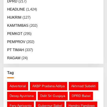
DPRD
(217)
HEADLINE
(1,424)
HUKRIM
(127)
KAMTIMBAS
(202)
PEMKOT
(295)
PEMPROV
(202)
PT TIMAH
(337)
RAGAM
(24)
Tag
Advertorial
AKBP Pradana Aditya
Akhmad Subekti
Dessy Ayutrisna
Didit Sri Gusjaya
DPRD Babel
Fery Apriyanto
Gubernur Babel
Hendro Pandowo