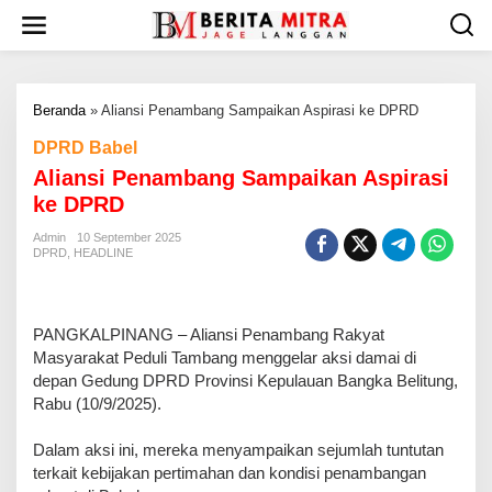
L
e
w
a
t
Beranda
»
Aliansi Penambang Sampaikan Aspirasi ke DPRD
i
k
DPRD Babel
e
Aliansi Penambang Sampaikan Aspirasi
k
o
ke DPRD
n
t
Admin
10 September 2025
DPRD
,
HEADLINE
e
n
PANGKALPINANG – Aliansi Penambang Rakyat
Masyarakat Peduli Tambang menggelar aksi damai di
depan Gedung DPRD Provinsi Kepulauan Bangka Belitung,
Rabu (10/9/2025).
‎Dalam aksi ini, mereka menyampaikan sejumlah tuntutan
terkait kebijakan pertimahan dan kondisi penambangan