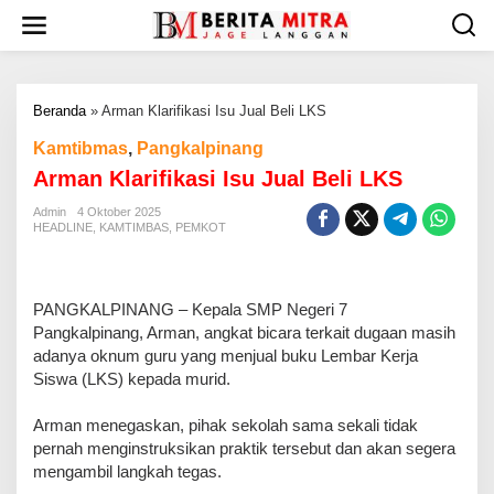
L
e
w
a
t
Beranda
»
Arman Klarifikasi Isu Jual Beli LKS
i
k
Kamtibmas
,
Pangkalpinang
e
Arman Klarifikasi Isu Jual Beli LKS
k
o
Admin
4 Oktober 2025
n
HEADLINE
,
KAMTIMBAS
,
PEMKOT
t
e
n
PANGKALPINANG – Kepala SMP Negeri 7
Pangkalpinang, Arman, angkat bicara terkait dugaan masih
adanya oknum guru yang menjual buku Lembar Kerja
Siswa (LKS) kepada murid.
Arman menegaskan, pihak sekolah sama sekali tidak
pernah menginstruksikan praktik tersebut dan akan segera
mengambil langkah tegas.