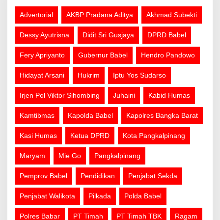
Advertorial
AKBP Pradana Aditya
Akhmad Subekti
Dessy Ayutrisna
Didit Sri Gusjaya
DPRD Babel
Fery Apriyanto
Gubernur Babel
Hendro Pandowo
Hidayat Arsani
Hukrim
Iptu Yos Sudarso
Irjen Pol Viktor Sihombing
Juhaini
Kabid Humas
Kamtibmas
Kapolda Babel
Kapolres Bangka Barat
Kasi Humas
Ketua DPRD
Kota Pangkalpinang
Maryam
Mie Go
Pangkalpinang
Pemprov Babel
Pendidikan
Penjabat Sekda
Penjabat Walikota
Pilkada
Polda Babel
Polres Babar
PT Timah
PT Timah TBK
Ragam