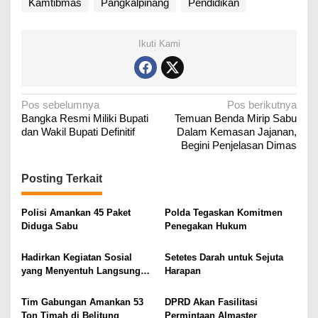
Kamtibmas
Pangkalpinang
Pendidikan
Ikuti Kami
N
Pos sebelumnya
Pos berikutnya
Bangka Resmi Miliki Bupati
Temuan Benda Mirip Sabu
a
dan Wakil Bupati Definitif
Dalam Kemasan Jajanan,
v
Begini Penjelasan Dimas
i
g
Posting Terkait
a
Polisi Amankan 45 Paket
Polda Tegaskan Komitmen
s
Diduga Sabu
Penegakan Hukum
i
p
Hadirkan Kegiatan Sosial
Setetes Darah untuk Sejuta
o
yang Menyentuh Langsung
Harapan
Masyarakat
s
Tim Gabungan Amankan 53
DPRD Akan Fasilitasi
Ton Timah di Belitung
Permintaan Almaster