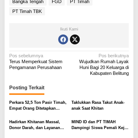
Bangka Tengah
FGD
PT Timah
PT Timah TBK
Ikuti Kami
N
Pos sebelumnya
Pos berikutnya
Terus Memperkuat Sistem
Wujudkan Rumah Layak
a
Pengamanan Perusahaan
Huni Bagi 20 Keluarga di
v
Kabupaten Belitung
i
g
Posting Terkait
a
Perkara 52,5 Ton Pasir Timah,
Taklukkan Rasa Takut Anak-
s
Empat Orang Ditetapkan
anak Saat Khitan
i
Tersangka
p
Hadirkan Khitanan Massal,
MIND ID dan PT TIMAH
o
Donor Darah, dan Layanan
Dampingi Siswa Pemali Kejar
Kesehatan Gratis
Kampus Impian
s