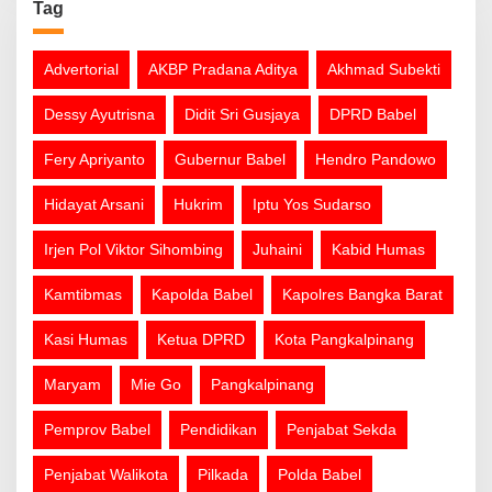
Tag
Advertorial
AKBP Pradana Aditya
Akhmad Subekti
Dessy Ayutrisna
Didit Sri Gusjaya
DPRD Babel
Fery Apriyanto
Gubernur Babel
Hendro Pandowo
Hidayat Arsani
Hukrim
Iptu Yos Sudarso
Irjen Pol Viktor Sihombing
Juhaini
Kabid Humas
Kamtibmas
Kapolda Babel
Kapolres Bangka Barat
Kasi Humas
Ketua DPRD
Kota Pangkalpinang
Maryam
Mie Go
Pangkalpinang
Pemprov Babel
Pendidikan
Penjabat Sekda
Penjabat Walikota
Pilkada
Polda Babel