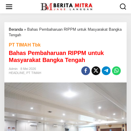
L
e
w
a
t
Beranda
»
Bahas Pembaharuan RIPPM untuk Masyarakat Bangka
i
Tengah
k
e
PT TIMAH Tbk
k
Bahas Pembaharuan RIPPM untuk
o
n
Masyarakat Bangka Tengah
t
e
Admin
8 Mei 2026
HEADLINE
,
PT TIMAH
n