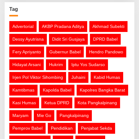
Tag
Advertorial
AKBP Pradana Aditya
Akhmad Subekti
Dessy Ayutrisna
Didit Sri Gusjaya
DPRD Babel
Fery Apriyanto
Gubernur Babel
Hendro Pandowo
Hidayat Arsani
Hukrim
Iptu Yos Sudarso
Irjen Pol Viktor Sihombing
Juhaini
Kabid Humas
Kamtibmas
Kapolda Babel
Kapolres Bangka Barat
Kasi Humas
Ketua DPRD
Kota Pangkalpinang
Maryam
Mie Go
Pangkalpinang
Pemprov Babel
Pendidikan
Penjabat Sekda