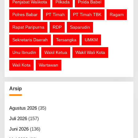
Penjabat Walikota
Pilkada
Polda Babel
Polres Babar
PT Timah
PT Timah TBK
Ragam
Rapat Paripurna
RDP
Saparudin
Sekretaris Daerah
Tersangka
UMKM
Unu Ibnudin
Wakil Ketua
Wakil Wali Kota
Wali Kota
Wartawan
Arsip
Agustus 2026
(35)
Juli 2026
(157)
Juni 2026
(136)