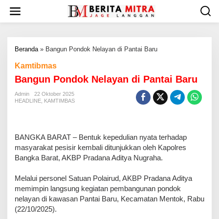
L
e
w
a
t
Beranda
»
Bangun Pondok Nelayan di Pantai Baru
i
k
Kamtibmas
e
Bangun Pondok Nelayan di Pantai Baru
k
o
Admin
22 Oktober 2025
n
HEADLINE
,
KAMTIMBAS
t
e
n
BANGKA BARAT – Bentuk kepedulian nyata terhadap
masyarakat pesisir kembali ditunjukkan oleh Kapolres
Bangka Barat, AKBP Pradana Aditya Nugraha.
Melalui personel Satuan Polairud, AKBP Pradana Aditya
memimpin langsung kegiatan pembangunan pondok
nelayan di kawasan Pantai Baru, Kecamatan Mentok, Rabu
(22/10/2025).