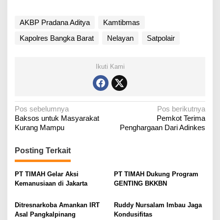
AKBP Pradana Aditya
Kamtibmas
Kapolres Bangka Barat
Nelayan
Satpolair
Ikuti Kami
N
Pos sebelumnya
Pos berikutnya
Baksos untuk Masyarakat
Pemkot Terima
a
Kurang Mampu
Penghargaan Dari Adinkes
v
i
Posting Terkait
g
a
PT TIMAH Gelar Aksi
PT TIMAH Dukung Program
Kemanusiaan di Jakarta
GENTING BKKBN
s
i
Ditresnarkoba Amankan IRT
Ruddy Nursalam Imbau Jaga
p
Asal Pangkalpinang
Kondusifitas