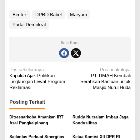
Bimtek
DPRD Babel
Maryam
Partai Demokrat
Ikuti Kami
N
Pos sebelumnya
Pos berikutnya
Kapolda Ajak Pulihkan
PT TIMAH Kembali
a
Lingkungan Lewat Program
Serahkan Bantuan untuk
v
Reklamasi
Masjid Nurul Huda
i
g
Posting Terkait
a
Ditresnarkoba Amankan IRT
Ruddy Nursalam Imbau Jaga
s
Asal Pangkalpinang
Kondusifitas
i
p
Satlantas Perkuat Sinergitas
Ketua Komisi XII DPR RI