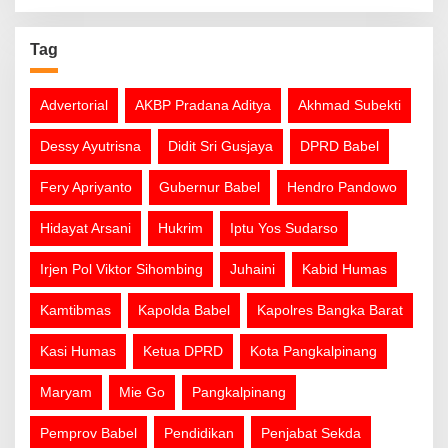
Tag
Advertorial
AKBP Pradana Aditya
Akhmad Subekti
Dessy Ayutrisna
Didit Sri Gusjaya
DPRD Babel
Fery Apriyanto
Gubernur Babel
Hendro Pandowo
Hidayat Arsani
Hukrim
Iptu Yos Sudarso
Irjen Pol Viktor Sihombing
Juhaini
Kabid Humas
Kamtibmas
Kapolda Babel
Kapolres Bangka Barat
Kasi Humas
Ketua DPRD
Kota Pangkalpinang
Maryam
Mie Go
Pangkalpinang
Pemprov Babel
Pendidikan
Penjabat Sekda