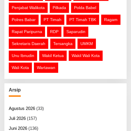
Penjabat Walikota
Pilkada
Polda Babel
Polres Babar
PT Timah
PT Timah TBK
Ragam
Rapat Paripurna
RDP
Saparudin
Sekretaris Daerah
Tersangka
UMKM
Unu Ibnudin
Wakil Ketua
Wakil Wali Kota
Wali Kota
Wartawan
Arsip
Agustus 2026
(33)
Juli 2026
(157)
Juni 2026
(136)