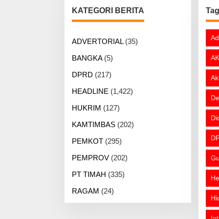
KATEGORI BERITA
Ta
Ad
ADVERTORIAL
(35)
BANGKA
(5)
AK
DPRD
(217)
Ak
HEADLINE
(1,422)
De
HUKRIM
(127)
Di
KAMTIMBAS
(202)
DP
PEMKOT
(295)
PEMPROV
(202)
Gu
PT TIMAH
(335)
He
RAGAM
(24)
Hi
Ip