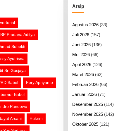
g
Arsip
vertorial
Agustus 2026
(33)
BP Pradana Aditya
Juli 2026
(157)
Juni 2026
(136)
hmad Subekti
Mei 2026
(66)
ssy Ayutrisna
April 2026
(126)
dit Sri Gusjaya
Maret 2026
(62)
RD Babel
Fery Apriyanto
Februari 2026
(66)
Januari 2026
(71)
bernur Babel
Desember 2025
(114)
ndro Pandowo
November 2025
(142)
dayat Arsani
Hukrim
Oktober 2025
(121)
tu Yos Sudarso