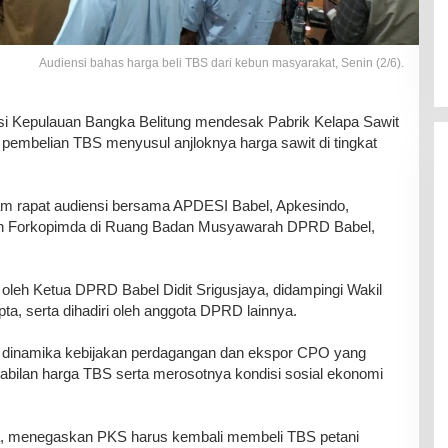
Audiensi bahas harga beli TBS dari kebun masyarakat, Senin (2/6).
epulauan Bangka Belitung mendesak Pabrik Kelapa Sawit
pembelian TBS menyusul anjloknya harga sawit di tingkat
am rapat audiensi bersama APDESI Babel, Apkesindo,
aran Forkopimda di Ruang Badan Musyawarah DPRD Babel,
 oleh Ketua DPRD Babel Didit Srigusjaya, didampingi Wakil
a, serta dihadiri oleh anggota DPRD lainnya.
i dinamika kebijakan perdagangan dan ekspor CPO yang
abilan harga TBS serta merosotnya kondisi sosial ekonomi
ya, menegaskan PKS harus kembali membeli TBS petani