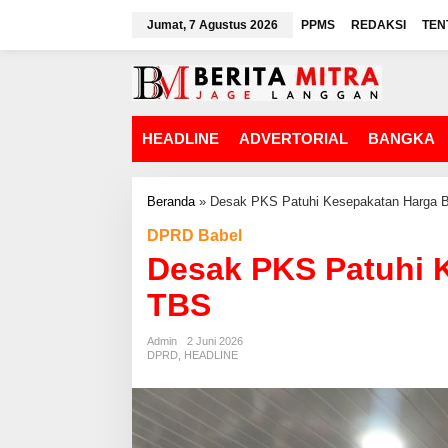
L
Jumat, 7 Agustus 2026
PPMS
REDAKSI
TEN
e
w
a
t
i
k
HEADLINE
ADVERTORIAL
BANGKA
e
k
o
n
Beranda
»
Desak PKS Patuhi Kesepakatan Harga B
t
DPRD Babel
e
n
Desak PKS Patuhi 
TBS
Admin
2 Juni 2026
DPRD
,
HEADLINE