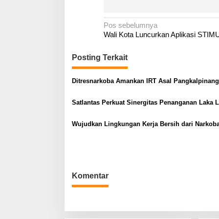
N
Pos sebelumnya
Wali Kota Luncurkan Aplikasi STI
a
v
Posting Terkait
i
g
Ditresnarkoba Amankan IRT Asal Pangkalpinang
a
s
Satlantas Perkuat Sinergitas Penanganan Laka 
i
Wujudkan Lingkungan Kerja Bersih dari Narkob
p
o
s
Komentar