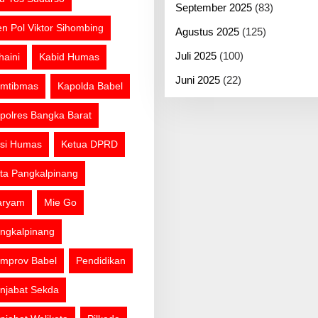
September 2025
(83)
jen Pol Viktor Sihombing
Agustus 2025
(125)
Juli 2025
(100)
haini
Kabid Humas
Juni 2025
(22)
mtibmas
Kapolda Babel
polres Bangka Barat
si Humas
Ketua DPRD
ta Pangkalpinang
aryam
Mie Go
ngkalpinang
mprov Babel
Pendidikan
njabat Sekda