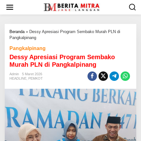
L
e
w
a
t
Beranda
»
‎Dessy Apresiasi Program Sembako Murah PLN di
i
Pangkalpinang
k
e
Pangkalpinang
k
‎Dessy Apresiasi Program Sembako
o
n
Murah PLN di Pangkalpinang
t
e
Admin
5 Maret 2026
HEADLINE
,
PEMKOT
n