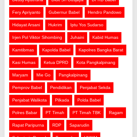
Fery Apriyanto
Gubernur Babel
Hendro Pandowo
Hidayat Arsani
Hukrim
Iptu Yos Sudarso
Irjen Pol Viktor Sihombing
Juhaini
Kabid Humas
Kamtibmas
Kapolda Babel
Kapolres Bangka Barat
Kasi Humas
Ketua DPRD
Kota Pangkalpinang
Maryam
Mie Go
Pangkalpinang
Pemprov Babel
Pendidikan
Penjabat Sekda
Penjabat Walikota
Pilkada
Polda Babel
Polres Babar
PT Timah
PT Timah TBK
Ragam
Rapat Paripurna
RDP
Saparudin