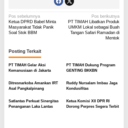
N
Pos sebelumnya
Pos berikutnya
‎Ketua DPRD Babel Minta
PT TIMAH Libatkan Produk
a
Masyarakat Tidak Panik
UMKM Lokal sebagai Buah
v
Soal Stok BBM
Tangan Safari Ramadan di
i
Mentok
g
Posting Terkait
a
s
PT TIMAH Gelar Aksi
PT TIMAH Dukung Program
i
Kemanusiaan di Jakarta
GENTING BKKBN
p
o
Ditresnarkoba Amankan IRT
Ruddy Nursalam Imbau Jaga
Asal Pangkalpinang
Kondusifitas
s
Satlantas Perkuat Sinergitas
Ketua Komisi XII DPR RI
Penanganan Laka Lantas
Dorong Perpres Segera Terbit