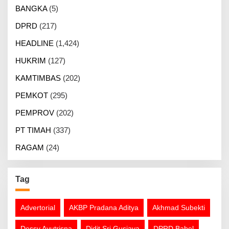
BANGKA
(5)
DPRD
(217)
HEADLINE
(1,424)
HUKRIM
(127)
KAMTIMBAS
(202)
PEMKOT
(295)
PEMPROV
(202)
PT TIMAH
(337)
RAGAM
(24)
Tag
Advertorial
AKBP Pradana Aditya
Akhmad Subekti
Dessy Ayutrisna
Didit Sri Gusjaya
DPRD Babel