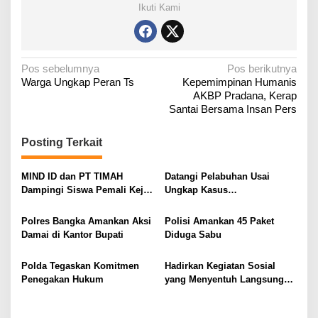
Ikuti Kami
N
Pos sebelumnya
Pos berikutnya
Warga Ungkap Peran Ts
Kepemimpinan Humanis
a
AKBP Pradana, Kerap
v
Santai Bersama Insan Pers
i
g
Posting Terkait
a
MIND ID dan PT TIMAH
Datangi Pelabuhan Usai
s
Dampingi Siswa Pemali Kejar
Ungkap Kasus
i
Kampus Impian
Penyelundupan
p
Polres Bangka Amankan Aksi
Polisi Amankan 45 Paket
o
Damai di Kantor Bupati
Diduga Sabu
s
Polda Tegaskan Komitmen
Hadirkan Kegiatan Sosial
Penegakan Hukum
yang Menyentuh Langsung
Masyarakat