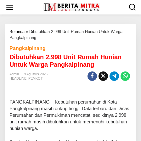
L
e
w
a
t
Beranda
»
Dibutuhkan 2.998 Unit Rumah Hunian Untuk Warga
i
Pangkalpinang
k
e
Pangkalpinang
k
Dibutuhkan 2.998 Unit Rumah Hunian
o
n
Untuk Warga Pangkalpinang
t
e
Admin
19 Agustus 2025
HEADLINE
,
PEMKOT
n
PANGKALPINANG – Kebutuhan perumahan di Kota
Pangkalpinang masih cukup tinggi. Data terbaru dari Dinas
Perumahan dan Permukiman mencatat, sedikitnya 2.998
unit rumah masih dibutuhkan untuk memenuhi kebutuhan
hunian warga.