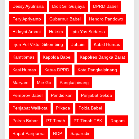
Dessy Ayutrisna
Didit Sri Gusjaya
DPRD Babel
Fery Apriyanto
Gubernur Babel
Hendro Pandowo
Hidayat Arsani
Hukrim
Iptu Yos Sudarso
Irjen Pol Viktor Sihombing
Juhaini
Kabid Humas
Kamtibmas
Kapolda Babel
Kapolres Bangka Barat
Kasi Humas
Ketua DPRD
Kota Pangkalpinang
Maryam
Mie Go
Pangkalpinang
Pemprov Babel
Pendidikan
Penjabat Sekda
Penjabat Walikota
Pilkada
Polda Babel
Polres Babar
PT Timah
PT Timah TBK
Ragam
Rapat Paripurna
RDP
Saparudin