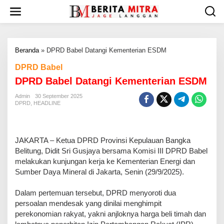
L
e
w
a
t
Beranda
»
DPRD Babel Datangi Kementerian ESDM
i
k
DPRD Babel
e
DPRD Babel Datangi Kementerian ESDM
k
o
Admin
30 September 2025
n
DPRD
,
HEADLINE
t
e
n
JAKARTA – Ketua DPRD Provinsi Kepulauan Bangka
Belitung, Didit Sri Gusjaya bersama Komisi III DPRD Babel
melakukan kunjungan kerja ke Kementerian Energi dan
Sumber Daya Mineral di Jakarta, Senin (29/9/2025).
Dalam pertemuan tersebut, DPRD menyoroti dua
persoalan mendesak yang dinilai menghimpit
perekonomian rakyat, yakni anjloknya harga beli timah dan