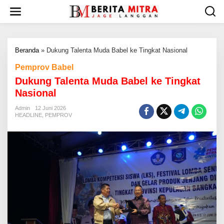
L
e
w
a
t
Beranda
»
Dukung Talenta Muda Babel ke Tingkat Nasional
i
k
Pemprov Babel
e
Dukung Talenta Muda Babel ke Tingkat
k
o
Nasional
n
t
Admin
12 Juni 2026
HEADLINE
,
PEMPROV
e
n