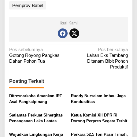
Pemprov Babel
Ikuti Kami
N
Pos sebelumnya
Pos berikutnya
Gotong Royong Pangkas
Lahan Eks Tambang
a
Dahan Pohon Tua
Ditanam Bibit Pohon
v
Produktif
i
g
Posting Terkait
a
Ditresnarkoba Amankan IRT
Ruddy Nursalam Imbau Jaga
s
Asal Pangkalpinang
Kondusifitas
i
p
Satlantas Perkuat Sinergitas
Ketua Komisi XII DPR RI
o
Penanganan Laka Lantas
Dorong Perpres Segera Terbit
s
Wujudkan Lingkungan Kerja
Perkara 52,5 Ton Pasir Timah,