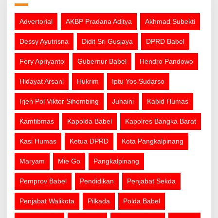
Advertorial
AKBP Pradana Aditya
Akhmad Subekti
Dessy Ayutrisna
Didit Sri Gusjaya
DPRD Babel
Fery Apriyanto
Gubernur Babel
Hendro Pandowo
Hidayat Arsani
Hukrim
Iptu Yos Sudarso
Irjen Pol Viktor Sihombing
Juhaini
Kabid Humas
Kamtibmas
Kapolda Babel
Kapolres Bangka Barat
Kasi Humas
Ketua DPRD
Kota Pangkalpinang
Maryam
Mie Go
Pangkalpinang
Pemprov Babel
Pendidikan
Penjabat Sekda
Penjabat Walikota
Pilkada
Polda Babel