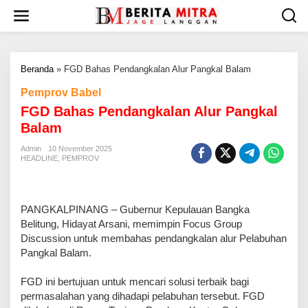
L
e
w
a
t
Beranda
»
FGD Bahas Pendangkalan Alur Pangkal Balam
i
k
Pemprov Babel
e
FGD Bahas Pendangkalan Alur Pangkal
k
o
Balam
n
t
Admin
10 November 2025
HEADLINE
,
PEMPROV
e
n
PANGKALPINANG – Gubernur Kepulauan Bangka
Belitung, Hidayat Arsani, memimpin Focus Group
Discussion untuk membahas pendangkalan alur Pelabuhan
Pangkal Balam.
FGD ini bertujuan untuk mencari solusi terbaik bagi
permasalahan yang dihadapi pelabuhan tersebut. FGD