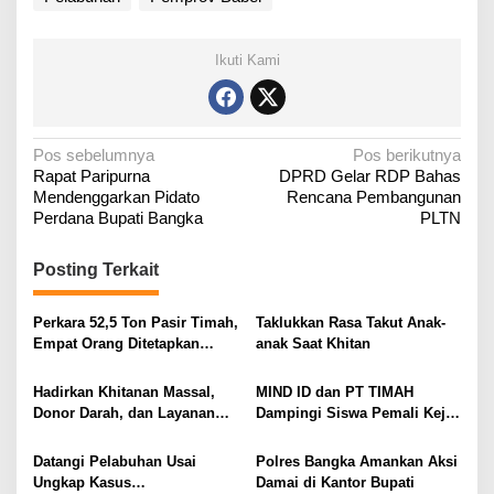
Ikuti Kami
N
Pos sebelumnya
Pos berikutnya
‎Rapat Paripurna
DPRD Gelar RDP Bahas
a
Mendenggarkan Pidato
Rencana Pembangunan
v
Perdana Bupati Bangka
PLTN
i
g
Posting Terkait
a
Perkara 52,5 Ton Pasir Timah,
Taklukkan Rasa Takut Anak-
s
Empat Orang Ditetapkan
anak Saat Khitan
i
Tersangka
p
Hadirkan Khitanan Massal,
MIND ID dan PT TIMAH
o
Donor Darah, dan Layanan
Dampingi Siswa Pemali Kejar
Kesehatan Gratis
Kampus Impian
s
Datangi Pelabuhan Usai
Polres Bangka Amankan Aksi
Ungkap Kasus
Damai di Kantor Bupati