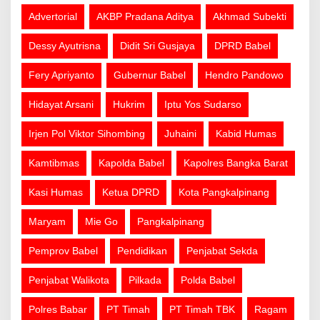
Advertorial
AKBP Pradana Aditya
Akhmad Subekti
Dessy Ayutrisna
Didit Sri Gusjaya
DPRD Babel
Fery Apriyanto
Gubernur Babel
Hendro Pandowo
Hidayat Arsani
Hukrim
Iptu Yos Sudarso
Irjen Pol Viktor Sihombing
Juhaini
Kabid Humas
Kamtibmas
Kapolda Babel
Kapolres Bangka Barat
Kasi Humas
Ketua DPRD
Kota Pangkalpinang
Maryam
Mie Go
Pangkalpinang
Pemprov Babel
Pendidikan
Penjabat Sekda
Penjabat Walikota
Pilkada
Polda Babel
Polres Babar
PT Timah
PT Timah TBK
Ragam