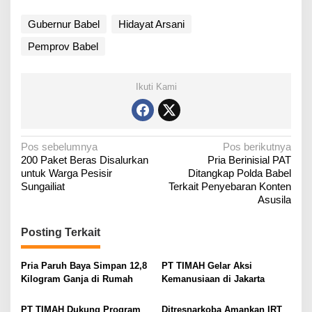
Gubernur Babel
Hidayat Arsani
Pemprov Babel
Ikuti Kami
N
Pos sebelumnya
Pos berikutnya
200 Paket Beras Disalurkan
Pria Berinisial PAT
a
untuk Warga Pesisir
Ditangkap Polda Babel
v
Sungailiat
Terkait Penyebaran Konten
i
Asusila
g
Posting Terkait
a
s
Pria Paruh Baya Simpan 12,8
PT TIMAH Gelar Aksi
i
Kilogram Ganja di Rumah
Kemanusiaan di Jakarta
p
o
PT TIMAH Dukung Program
Ditresnarkoba Amankan IRT