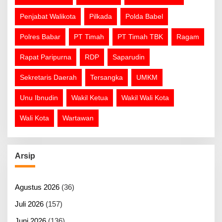
Penjabat Walikota
Pilkada
Polda Babel
Polres Babar
PT Timah
PT Timah TBK
Ragam
Rapat Paripurna
RDP
Saparudin
Sekretaris Daerah
Tersangka
UMKM
Unu Ibnudin
Wakil Ketua
Wakil Wali Kota
Wali Kota
Wartawan
Arsip
Agustus 2026
(36)
Juli 2026
(157)
Juni 2026
(136)