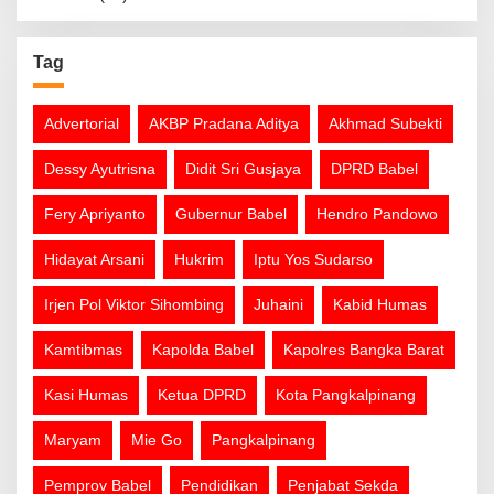
Tag
Advertorial
AKBP Pradana Aditya
Akhmad Subekti
Dessy Ayutrisna
Didit Sri Gusjaya
DPRD Babel
Fery Apriyanto
Gubernur Babel
Hendro Pandowo
Hidayat Arsani
Hukrim
Iptu Yos Sudarso
Irjen Pol Viktor Sihombing
Juhaini
Kabid Humas
Kamtibmas
Kapolda Babel
Kapolres Bangka Barat
Kasi Humas
Ketua DPRD
Kota Pangkalpinang
Maryam
Mie Go
Pangkalpinang
Pemprov Babel
Pendidikan
Penjabat Sekda