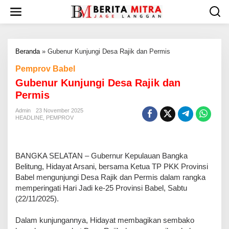
L
e
w
a
t
Beranda
»
Gubenur Kunjungi Desa Rajik dan Permis
i
k
Pemprov Babel
e
Gubenur Kunjungi Desa Rajik dan
k
o
Permis
n
t
Admin
23 November 2025
HEADLINE
,
PEMPROV
e
n
BANGKA SELATAN – Gubernur Kepulauan Bangka
Belitung, Hidayat Arsani, bersama Ketua TP PKK Provinsi
Babel mengunjungi Desa Rajik dan Permis dalam rangka
memperingati Hari Jadi ke-25 Provinsi Babel, Sabtu
(22/11/2025).
Dalam kunjungannya, Hidayat membagikan sembako