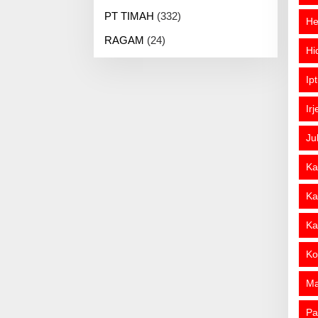
PT TIMAH
(332)
He
RAGAM
(24)
Hi
Ip
Ir
Ju
Ka
Ka
Ka
Ko
M
Pa