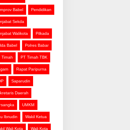
mprov Babel
Pendidikan
njabat Sekda
njabat Walikota
Pilkada
lda Babel
Polres Babar
 Timah
PT Timah TBK
agam
Rapat Paripurna
DP
Saparudin
kretaris Daerah
rsangka
UMKM
u Ibnudin
Wakil Ketua
kil Wali Kota
Wali Kota