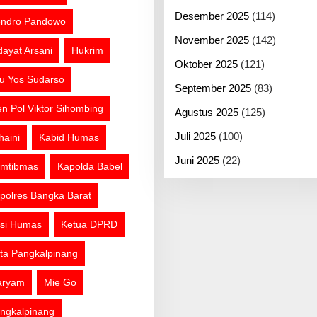
Desember 2025
(114)
ndro Pandowo
November 2025
(142)
dayat Arsani
Hukrim
Oktober 2025
(121)
tu Yos Sudarso
September 2025
(83)
jen Pol Viktor Sihombing
Agustus 2025
(125)
Juli 2025
(100)
haini
Kabid Humas
Juni 2025
(22)
mtibmas
Kapolda Babel
polres Bangka Barat
si Humas
Ketua DPRD
ta Pangkalpinang
aryam
Mie Go
ngkalpinang