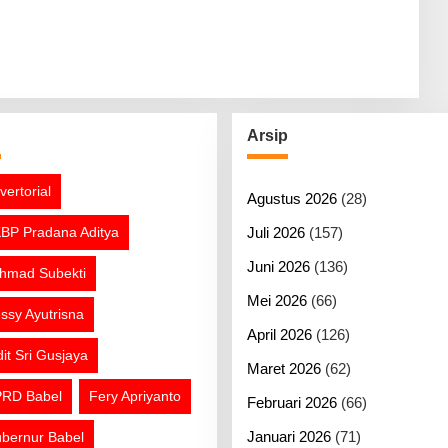
g
Arsip
vertorial
Agustus 2026
(28)
BP Pradana Aditya
Juli 2026
(157)
Juni 2026
(136)
hmad Subekti
Mei 2026
(66)
ssy Ayutrisna
April 2026
(126)
dit Sri Gusjaya
Maret 2026
(62)
RD Babel
Fery Apriyanto
Februari 2026
(66)
Januari 2026
(71)
bernur Babel