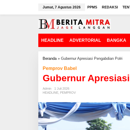
L
Jumat, 7 Agustus 2026
PPMS
REDAKSI
TEN
e
w
a
t
i
k
HEADLINE
ADVERTORIAL
BANGKA
e
k
o
n
Beranda
»
Gubernur Apresiasi Pengabdian Polri
t
Pemprov Babel
e
n
Gubernur Apresiasi
Admin
1 Juli 2026
HEADLINE
,
PEMPROV