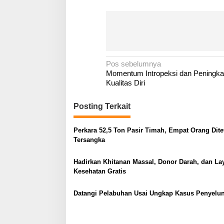
N
Pos sebelumnya
Momentum Intropeksi dan Peningka
a
Kualitas Diri
v
i
Posting Terkait
g
a
Perkara 52,5 Ton Pasir Timah, Empat Orang Dit
Tersangka
s
i
Hadirkan Khitanan Massal, Donor Darah, dan La
p
Kesehatan Gratis
o
s
Datangi Pelabuhan Usai Ungkap Kasus Penyelu