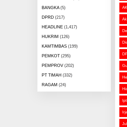
BANGKA
(5)
AK
DPRD
(217)
Ak
HEADLINE
(1,417)
De
HUKRIM
(126)
Di
KAMTIMBAS
(199)
DP
PEMKOT
(295)
PEMPROV
(202)
Gu
PT TIMAH
(332)
He
RAGAM
(24)
Hi
Ip
Ir
Ju