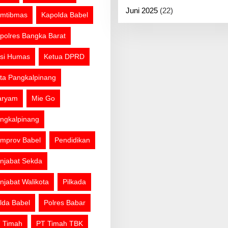
Juni 2025
(22)
mtibmas
Kapolda Babel
polres Bangka Barat
si Humas
Ketua DPRD
ta Pangkalpinang
aryam
Mie Go
ngkalpinang
mprov Babel
Pendidikan
njabat Sekda
njabat Walikota
Pilkada
lda Babel
Polres Babar
 Timah
PT Timah TBK