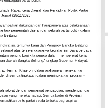
kelembagaan partai politik.
adiri Rapat Kerja Daerah dan Pendidikan Politik Partai
 Jumat (28/11/2025).
yampaikan dukungan dan harapannya atas pelaksanaan
 antara pemerintah daerah dan seluruh partai politik dalam
 Belitung.
okrat ini, tentunya kami dari Pemprov Bangka Belitung
lamat atas terselenggaranya kegiatan ini. Saya percaya
ntum penting bagi kita semua dalam mempererat kerja
n daerah Bangka Belitung,” ungkap Gubernur Hidayat.
okrat Herman Khaeron, dalam arahannya menekankan
ader di semua tingkatan dalam meningkatkan program-
ngah rakyat dengan semangat pengabdian, mendengar, dan
oalan yang mereka hadapi. Semua kader di Provinsi
astikan pintu partai selalu terbuka bagi aspirasi