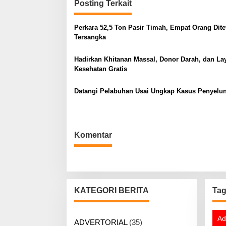
i
Posting Terkait
g
a
Perkara 52,5 Ton Pasir Timah, Empat Orang Dit
Tersangka
s
i
Hadirkan Khitanan Massal, Donor Darah, dan La
p
Kesehatan Gratis
o
s
Datangi Pelabuhan Usai Ungkap Kasus Penyelu
Komentar
KATEGORI BERITA
Ta
Ad
ADVERTORIAL
(35)