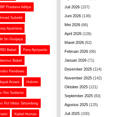
BP Pradana Aditya
Juli 2026
(157)
Juni 2026
(136)
hmad Subekti
Mei 2026
(66)
ssy Ayutrisna
April 2026
(126)
dit Sri Gusjaya
Maret 2026
(62)
RD Babel
Fery Apriyanto
Februari 2026
(66)
Januari 2026
(71)
bernur Babel
Desember 2025
(114)
ndro Pandowo
November 2025
(142)
dayat Arsani
Hukrim
Oktober 2025
(121)
tu Yos Sudarso
September 2025
(83)
jen Pol Viktor Sihombing
Agustus 2025
(125)
Juli 2025
(100)
haini
Kabid Humas