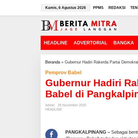
L
Kamis, 6 Agustus 2026
PPMS
REDAKSI
TEN
e
w
a
t
i
k
HEADLINE
ADVERTORIAL
BANGKA
e
k
o
n
Beranda
»
Gubernur Hadiri Rakerda Partai Demokra
t
Pemprov Babel
e
n
Gubernur Hadiri Ra
Babel di Pangkalpi
Admin
28 November 2025
HEADLINE
PANGKALPINANG –
Sebagai bent