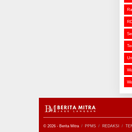
R
R
Se
Te
Un
Wa
Wa
© 2026 - Berita Mitra
PPMS
REDAKSI
TE