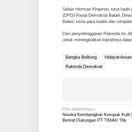
Selain Herman Khaeron, turut hadir
(DPD) Partai Demokrat Babel, Dewa
Babel, serta para kader dan simpati
Dari penyelenggaran Rakerda ini, d
untuk meningkatkan kiprahnya dala
Bangka Belitung
Hidayat Arsan
Rakerda Demokrat
N
Pos sebelumnya
Novika Kembangkan Kerupuk Kulit
a
Berkat Dukungan PT TIMAH Tbk
v