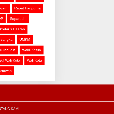
agam
Rapat Paripurna
DP
Saparudin
kretaris Daerah
rsangka
UMKM
u Ibnudin
Wakil Ketua
kil Wali Kota
Wali Kota
rtawan
NTANG KAMI