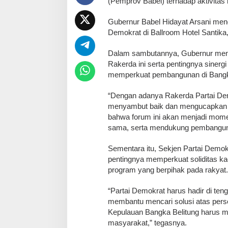
(Pemprov Babel) terhadap aktivitas 
Gubernur Babel Hidayat Arsani mengh
Demokrat di Ballroom Hotel Santika,
Dalam sambutannya, Gubernur men
Rakerda ini serta pentingnya sinergi
memperkuat pembangunan di Bangka
“Dengan adanya Rakerda Partai Dem
menyambut baik dan mengucapkan se
bahwa forum ini akan menjadi mome
sama, serta mendukung pembanguna
Sementara itu, Sekjen Partai Dem
pentingnya memperkuat soliditas k
program yang berpihak pada rakyat.
“Partai Demokrat harus hadir di te
membantu mencari solusi atas pers
Kepulauan Bangka Belitung harus mem
masyarakat,” tegasnya.