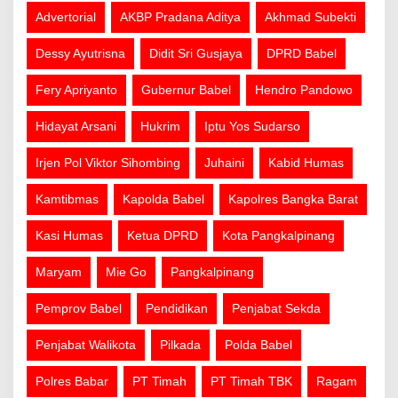
Advertorial
AKBP Pradana Aditya
Akhmad Subekti
Dessy Ayutrisna
Didit Sri Gusjaya
DPRD Babel
Fery Apriyanto
Gubernur Babel
Hendro Pandowo
Hidayat Arsani
Hukrim
Iptu Yos Sudarso
Irjen Pol Viktor Sihombing
Juhaini
Kabid Humas
Kamtibmas
Kapolda Babel
Kapolres Bangka Barat
Kasi Humas
Ketua DPRD
Kota Pangkalpinang
Maryam
Mie Go
Pangkalpinang
Pemprov Babel
Pendidikan
Penjabat Sekda
Penjabat Walikota
Pilkada
Polda Babel
Polres Babar
PT Timah
PT Timah TBK
Ragam