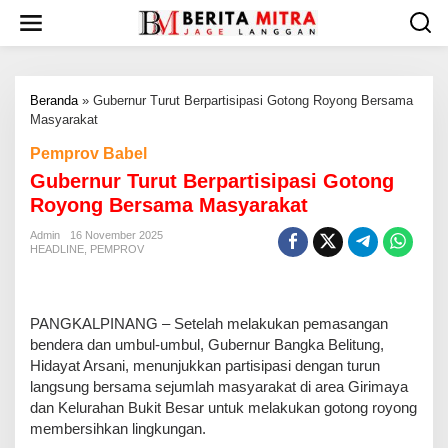
L
e
w
a
t
Beranda
»
Gubernur Turut Berpartisipasi Gotong Royong Bersama
i
Masyarakat
k
e
Pemprov Babel
k
Gubernur Turut Berpartisipasi Gotong
o
n
Royong Bersama Masyarakat
t
e
Admin
16 November 2025
HEADLINE
,
PEMPROV
n
PANGKALPINANG – Setelah melakukan pemasangan
bendera dan umbul-umbul, Gubernur Bangka Belitung,
Hidayat Arsani, menunjukkan partisipasi dengan turun
langsung bersama sejumlah masyarakat di area Girimaya
dan Kelurahan Bukit Besar untuk melakukan gotong royong
membersihkan lingkungan.