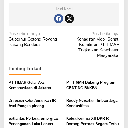
Ikuti Kami
N
Pos sebelumnya
Pos berikutnya
Gubernur Gotong Royong
Kehadiran Mobil Sehat,
a
Pasang Bendera
Komitmen PT TIMAH
v
Tingkatkan Kesehatan
i
Masyarakat
g
Posting Terkait
a
s
PT TIMAH Gelar Aksi
PT TIMAH Dukung Program
i
Kemanusiaan di Jakarta
GENTING BKKBN
p
o
Ditresnarkoba Amankan IRT
Ruddy Nursalam Imbau Jaga
Asal Pangkalpinang
Kondusifitas
s
Satlantas Perkuat Sinergitas
Ketua Komisi XII DPR RI
Penanganan Laka Lantas
Dorong Perpres Segera Terbit