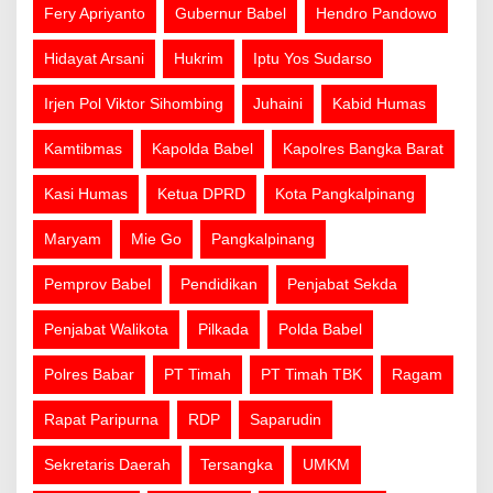
Fery Apriyanto
Gubernur Babel
Hendro Pandowo
Hidayat Arsani
Hukrim
Iptu Yos Sudarso
Irjen Pol Viktor Sihombing
Juhaini
Kabid Humas
Kamtibmas
Kapolda Babel
Kapolres Bangka Barat
Kasi Humas
Ketua DPRD
Kota Pangkalpinang
Maryam
Mie Go
Pangkalpinang
Pemprov Babel
Pendidikan
Penjabat Sekda
Penjabat Walikota
Pilkada
Polda Babel
Polres Babar
PT Timah
PT Timah TBK
Ragam
Rapat Paripurna
RDP
Saparudin
Sekretaris Daerah
Tersangka
UMKM