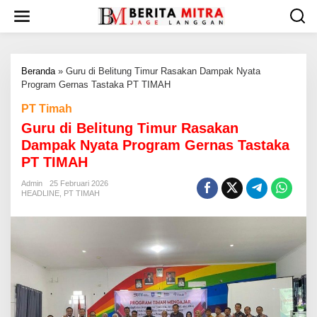
L
e
w
a
t
Beranda
»
Guru di Belitung Timur Rasakan Dampak Nyata
i
Program Gernas Tastaka PT TIMAH
k
e
PT Timah
k
Guru di Belitung Timur Rasakan
o
n
Dampak Nyata Program Gernas Tastaka
t
PT TIMAH
e
n
Admin
25 Februari 2026
HEADLINE
,
PT TIMAH