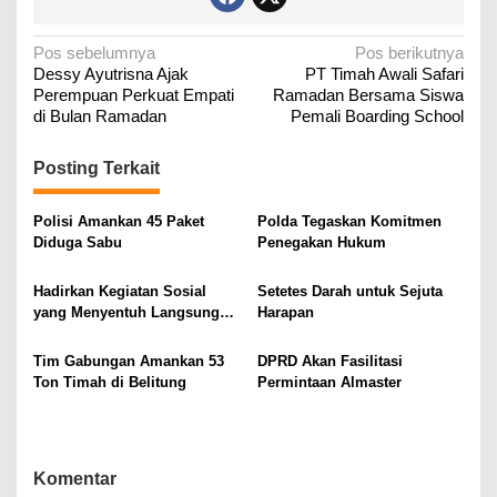
N
Pos sebelumnya
Pos berikutnya
‎Dessy Ayutrisna Ajak
PT Timah Awali Safari
a
Perempuan Perkuat Empati
Ramadan Bersama Siswa
v
di Bulan Ramadan ‎
Pemali Boarding School
i
g
Posting Terkait
a
Polisi Amankan 45 Paket
Polda Tegaskan Komitmen
s
Diduga Sabu
Penegakan Hukum
i
p
Hadirkan Kegiatan Sosial
Setetes Darah untuk Sejuta
o
yang Menyentuh Langsung
Harapan
Masyarakat
s
Tim Gabungan Amankan 53
DPRD Akan Fasilitasi
Ton Timah di Belitung
Permintaan Almaster
Komentar