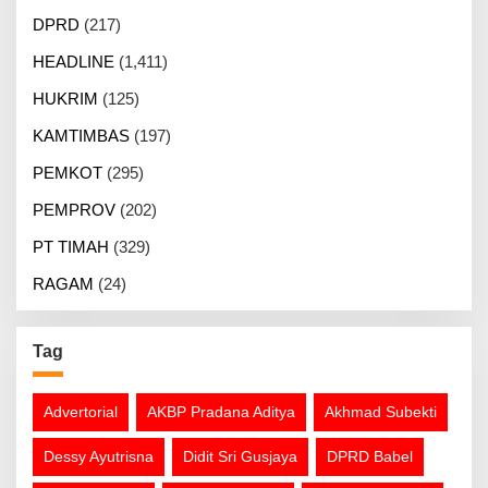
DPRD
(217)
HEADLINE
(1,411)
HUKRIM
(125)
KAMTIMBAS
(197)
PEMKOT
(295)
PEMPROV
(202)
PT TIMAH
(329)
RAGAM
(24)
Tag
Advertorial
AKBP Pradana Aditya
Akhmad Subekti
Dessy Ayutrisna
Didit Sri Gusjaya
DPRD Babel