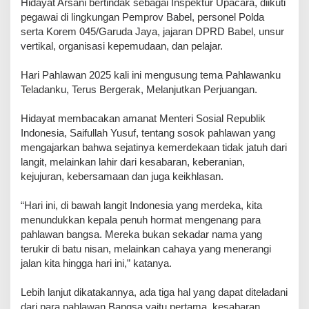
Hidayat Arsani bertindak sebagai Inspektur Upacara, diikuti
pegawai di lingkungan Pemprov Babel, personel Polda
serta Korem 045/Garuda Jaya, jajaran DPRD Babel, unsur
vertikal, organisasi kepemudaan, dan pelajar.
Hari Pahlawan 2025 kali ini mengusung tema Pahlawanku
Teladanku, Terus Bergerak, Melanjutkan Perjuangan.
Hidayat membacakan amanat Menteri Sosial Republik
Indonesia, Saifullah Yusuf, tentang sosok pahlawan yang
mengajarkan bahwa sejatinya kemerdekaan tidak jatuh dari
langit, melainkan lahir dari kesabaran, keberanian,
kejujuran, kebersamaan dan juga keikhlasan.
“Hari ini, di bawah langit Indonesia yang merdeka, kita
menundukkan kepala penuh hormat mengenang para
pahlawan bangsa. Mereka bukan sekadar nama yang
terukir di batu nisan, melainkan cahaya yang menerangi
jalan kita hingga hari ini,” katanya.
Lebih lanjut dikatakannya, ada tiga hal yang dapat diteladani
dari para pahlawan Bangsa yaitu pertama, kesabaran.