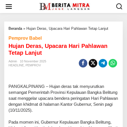
L
e
w
a
t
Beranda
»
Hujan Deras, Upacara Hari Pahlawan Tetap Lanjut
i
k
Pemprov Babel
e
Hujan Deras, Upacara Hari Pahlawan
k
o
Tetap Lanjut
n
t
Admin
10 November 2025
HEADLINE
,
PEMPROV
e
n
PANGKALPINANG – Hujan deras tak menyurutkan
semangat Pemerintah Provinsi Kepulauan Bangka Belitung
saat menggelar upacara bendera peringatan Hari Pahlawan
dengan khidmat di halaman Kantor Gubernur, Senin pagi
(10/11/2025).
Pada momen ini, Gubernur Kepulauan Bangka Belitung,