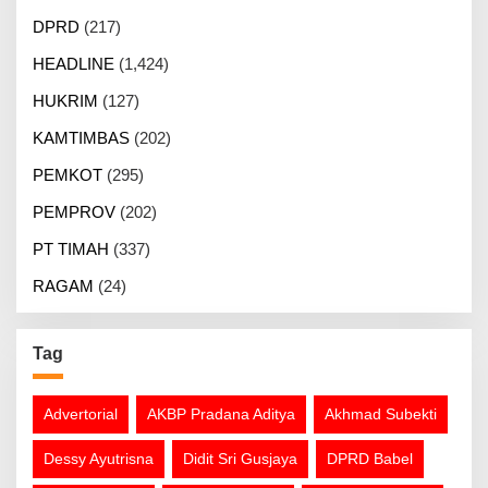
DPRD
(217)
HEADLINE
(1,424)
HUKRIM
(127)
KAMTIMBAS
(202)
PEMKOT
(295)
PEMPROV
(202)
PT TIMAH
(337)
RAGAM
(24)
Tag
Advertorial
AKBP Pradana Aditya
Akhmad Subekti
Dessy Ayutrisna
Didit Sri Gusjaya
DPRD Babel