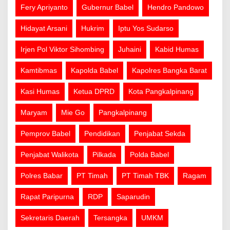
Fery Apriyanto
Gubernur Babel
Hendro Pandowo
Hidayat Arsani
Hukrim
Iptu Yos Sudarso
Irjen Pol Viktor Sihombing
Juhaini
Kabid Humas
Kamtibmas
Kapolda Babel
Kapolres Bangka Barat
Kasi Humas
Ketua DPRD
Kota Pangkalpinang
Maryam
Mie Go
Pangkalpinang
Pemprov Babel
Pendidikan
Penjabat Sekda
Penjabat Walikota
Pilkada
Polda Babel
Polres Babar
PT Timah
PT Timah TBK
Ragam
Rapat Paripurna
RDP
Saparudin
Sekretaris Daerah
Tersangka
UMKM