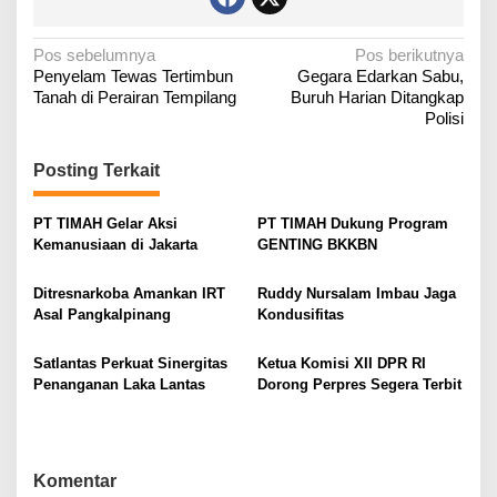
N
Pos sebelumnya
Pos berikutnya
Penyelam Tewas Tertimbun
Gegara Edarkan Sabu,
a
Tanah di Perairan Tempilang
Buruh Harian Ditangkap
v
Polisi
i
g
Posting Terkait
a
PT TIMAH Gelar Aksi
PT TIMAH Dukung Program
s
Kemanusiaan di Jakarta
GENTING BKKBN
i
p
Ditresnarkoba Amankan IRT
Ruddy Nursalam Imbau Jaga
o
Asal Pangkalpinang
Kondusifitas
s
Satlantas Perkuat Sinergitas
Ketua Komisi XII DPR RI
Penanganan Laka Lantas
Dorong Perpres Segera Terbit
Komentar