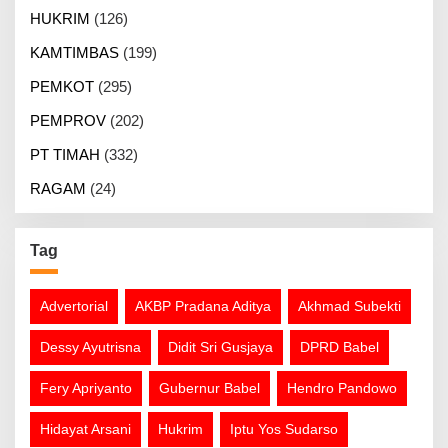
HUKRIM
(126)
KAMTIMBAS
(199)
PEMKOT
(295)
PEMPROV
(202)
PT TIMAH
(332)
RAGAM
(24)
Tag
Advertorial
AKBP Pradana Aditya
Akhmad Subekti
Dessy Ayutrisna
Didit Sri Gusjaya
DPRD Babel
Fery Apriyanto
Gubernur Babel
Hendro Pandowo
Hidayat Arsani
Hukrim
Iptu Yos Sudarso