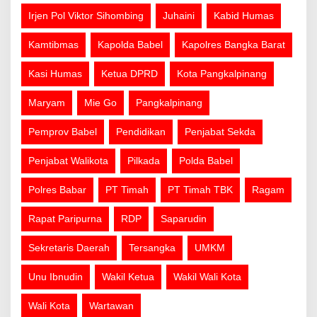
Irjen Pol Viktor Sihombing
Juhaini
Kabid Humas
Kamtibmas
Kapolda Babel
Kapolres Bangka Barat
Kasi Humas
Ketua DPRD
Kota Pangkalpinang
Maryam
Mie Go
Pangkalpinang
Pemprov Babel
Pendidikan
Penjabat Sekda
Penjabat Walikota
Pilkada
Polda Babel
Polres Babar
PT Timah
PT Timah TBK
Ragam
Rapat Paripurna
RDP
Saparudin
Sekretaris Daerah
Tersangka
UMKM
Unu Ibnudin
Wakil Ketua
Wakil Wali Kota
Wali Kota
Wartawan