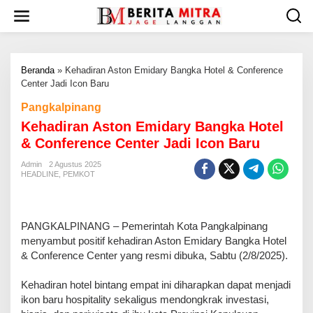
L
e
w
a
t
Beranda
»
Kehadiran Aston Emidary Bangka Hotel & Conference
i
Center Jadi Icon Baru
k
e
Pangkalpinang
k
Kehadiran Aston Emidary Bangka Hotel
o
n
& Conference Center Jadi Icon Baru
t
e
Admin
2 Agustus 2025
HEADLINE
,
PEMKOT
n
PANGKALPINANG – Pemerintah Kota Pangkalpinang
menyambut positif kehadiran Aston Emidary Bangka Hotel
& Conference Center yang resmi dibuka, Sabtu (2/8/2025).
Kehadiran hotel bintang empat ini diharapkan dapat menjadi
ikon baru hospitality sekaligus mendongkrak investasi,