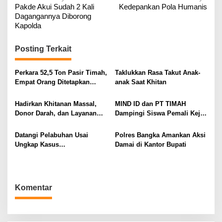
Pakde Akui Sudah 2 Kali
Kedepankan Pola Humanis
a
Dagangannya Diborong
v
Kapolda
i
g
Posting Terkait
a
Perkara 52,5 Ton Pasir Timah,
Taklukkan Rasa Takut Anak-
s
Empat Orang Ditetapkan
anak Saat Khitan
i
Tersangka
p
Hadirkan Khitanan Massal,
MIND ID dan PT TIMAH
o
Donor Darah, dan Layanan
Dampingi Siswa Pemali Kejar
Kesehatan Gratis
Kampus Impian
s
Datangi Pelabuhan Usai
Polres Bangka Amankan Aksi
Ungkap Kasus
Damai di Kantor Bupati
Penyelundupan
Komentar