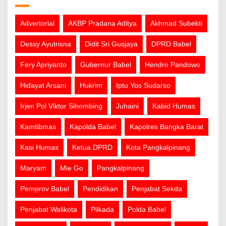
Advertorial
AKBP Pradana Aditya
Akhmad Subekti
Dessy Ayutrisna
Didit Sri Gusjaya
DPRD Babel
Fery Apriyanto
Gubernur Babel
Hendro Pandowo
Hidayat Arsani
Hukrim
Iptu Yos Sudarso
Irjen Pol Viktor Sihombing
Juhaini
Kabid Humas
Kamtibmas
Kapolda Babel
Kapolres Bangka Barat
Kasi Humas
Ketua DPRD
Kota Pangkalpinang
Maryam
Mie Go
Pangkalpinang
Pemprov Babel
Pendidikan
Penjabat Sekda
Penjabat Walikota
Pilkada
Polda Babel