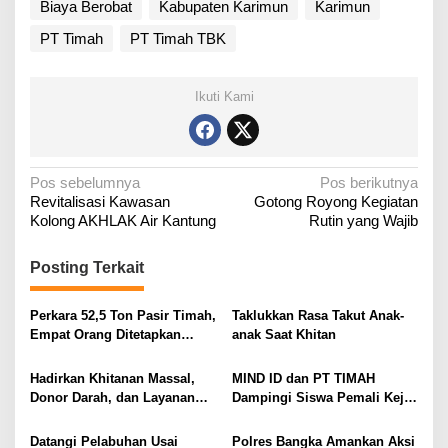
Biaya Berobat
Kabupaten Karimun
Karimun
PT Timah
PT Timah TBK
Ikuti Kami
N
Pos sebelumnya
Pos berikutnya
Revitalisasi Kawasan
Gotong Royong Kegiatan
a
Kolong AKHLAK Air Kantung
Rutin yang Wajib
v
i
Posting Terkait
g
a
Perkara 52,5 Ton Pasir Timah,
Taklukkan Rasa Takut Anak-
Empat Orang Ditetapkan
anak Saat Khitan
s
Tersangka
i
Hadirkan Khitanan Massal,
MIND ID dan PT TIMAH
p
Donor Darah, dan Layanan
Dampingi Siswa Pemali Kejar
o
Kesehatan Gratis
Kampus Impian
s
Datangi Pelabuhan Usai
Polres Bangka Amankan Aksi