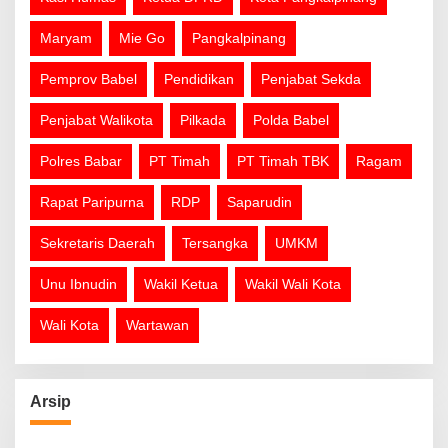
Maryam
Mie Go
Pangkalpinang
Pemprov Babel
Pendidikan
Penjabat Sekda
Penjabat Walikota
Pilkada
Polda Babel
Polres Babar
PT Timah
PT Timah TBK
Ragam
Rapat Paripurna
RDP
Saparudin
Sekretaris Daerah
Tersangka
UMKM
Unu Ibnudin
Wakil Ketua
Wakil Wali Kota
Wali Kota
Wartawan
Arsip