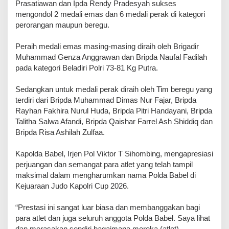
Prasatiawan dan Ipda Rendy Pradesyah sukses
mengondol 2 medali emas dan 6 medali perak di kategori
perorangan maupun beregu.
Peraih medali emas masing-masing diraih oleh Brigadir
Muhammad Genza Anggrawan dan Bripda Naufal Fadilah
pada kategori Beladiri Polri 73-81 Kg Putra.
Sedangkan untuk medali perak diraih oleh Tim beregu yang
terdiri dari Bripda Muhammad Dimas Nur Fajar, Bripda
Rayhan Fakhira Nurul Huda, Bripda Pitri Handayani, Bripda
Talitha Salwa Afandi, Bripda Qaishar Farrel Ash Shiddiq dan
Bripda Risa Ashilah Zulfaa.
Kapolda Babel, Irjen Pol Viktor T Sihombing, mengapresiasi
perjuangan dan semangat para atlet yang telah tampil
maksimal dalam mengharumkan nama Polda Babel di
Kejuaraan Judo Kapolri Cup 2026.
“Prestasi ini sangat luar biasa dan membanggakan bagi
para atlet dan juga seluruh anggota Polda Babel. Saya lihat
dan merasakan sendiri bagaimana mereka (atlet)