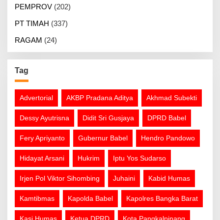
PEMPROV
(202)
PT TIMAH
(337)
RAGAM
(24)
Tag
Advertorial
AKBP Pradana Aditya
Akhmad Subekti
Dessy Ayutrisna
Didit Sri Gusjaya
DPRD Babel
Fery Apriyanto
Gubernur Babel
Hendro Pandowo
Hidayat Arsani
Hukrim
Iptu Yos Sudarso
Irjen Pol Viktor Sihombing
Juhaini
Kabid Humas
Kamtibmas
Kapolda Babel
Kapolres Bangka Barat
Kasi Humas
Ketua DPRD
Kota Pangkalpinang