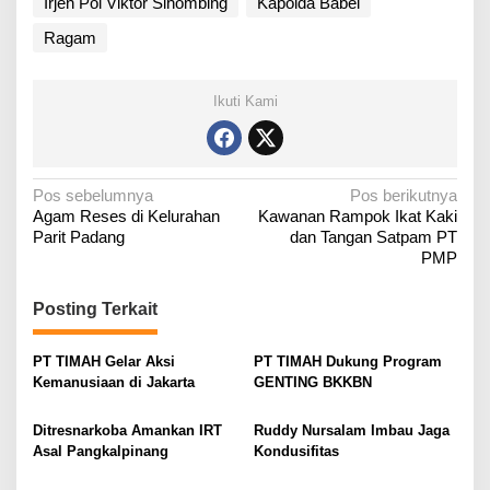
Irjen Pol Viktor Sihombing
Kapolda Babel
Ragam
Ikuti Kami
N
Pos sebelumnya
Pos berikutnya
Agam Reses di Kelurahan
Kawanan Rampok Ikat Kaki
a
Parit Padang
dan Tangan Satpam PT
v
PMP
i
g
Posting Terkait
a
PT TIMAH Gelar Aksi
PT TIMAH Dukung Program
s
Kemanusiaan di Jakarta
GENTING BKKBN
i
p
Ditresnarkoba Amankan IRT
Ruddy Nursalam Imbau Jaga
o
Asal Pangkalpinang
Kondusifitas
s