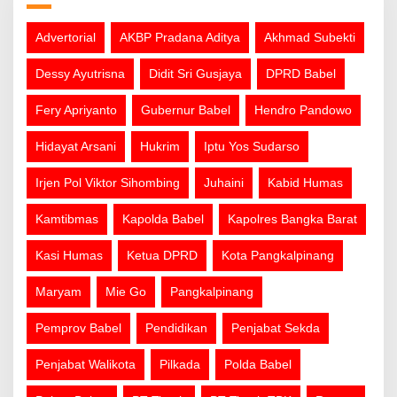
Advertorial
AKBP Pradana Aditya
Akhmad Subekti
Dessy Ayutrisna
Didit Sri Gusjaya
DPRD Babel
Fery Apriyanto
Gubernur Babel
Hendro Pandowo
Hidayat Arsani
Hukrim
Iptu Yos Sudarso
Irjen Pol Viktor Sihombing
Juhaini
Kabid Humas
Kamtibmas
Kapolda Babel
Kapolres Bangka Barat
Kasi Humas
Ketua DPRD
Kota Pangkalpinang
Maryam
Mie Go
Pangkalpinang
Pemprov Babel
Pendidikan
Penjabat Sekda
Penjabat Walikota
Pilkada
Polda Babel