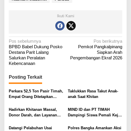
Ikuti Kami
N
Pos sebelumnya
Pos berikutnya
‎BPBD Babel Dukung Posko
‎Pemkot Pangkalpinang
a
Destana Parit Lalang
Siapkan Arah
v
Salurkan Peralatan
Pengembangan Ekraf 2026
i
Kebencanaan
g
Posting Terkait
a
s
Perkara 52,5 Ton Pasir Timah,
Taklukkan Rasa Takut Anak-
i
Empat Orang Ditetapkan
anak Saat Khitan
p
Tersangka
o
Hadirkan Khitanan Massal,
MIND ID dan PT TIMAH
Donor Darah, dan Layanan
Dampingi Siswa Pemali Kejar
s
Kesehatan Gratis
Kampus Impian
Datangi Pelabuhan Usai
Polres Bangka Amankan Aksi