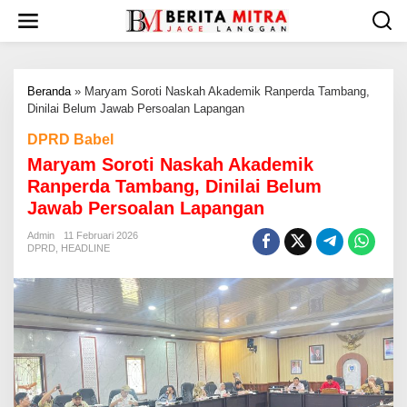
L
e
w
a
t
Beranda
»
‎Maryam Soroti Naskah Akademik Ranperda Tambang,
i
Dinilai Belum Jawab Persoalan Lapangan
k
e
DPRD Babel
k
‎Maryam Soroti Naskah Akademik
o
n
Ranperda Tambang, Dinilai Belum
t
Jawab Persoalan Lapangan
e
n
Admin
11 Februari 2026
DPRD
,
HEADLINE