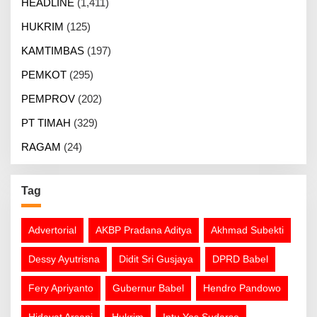
HEADLINE
(1,411)
HUKRIM
(125)
KAMTIMBAS
(197)
PEMKOT
(295)
PEMPROV
(202)
PT TIMAH
(329)
RAGAM
(24)
Tag
Advertorial
AKBP Pradana Aditya
Akhmad Subekti
Dessy Ayutrisna
Didit Sri Gusjaya
DPRD Babel
Fery Apriyanto
Gubernur Babel
Hendro Pandowo