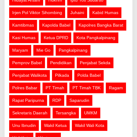
Hidayat Arsani
Hukrim
Iptu Yos Sudarso
Irjen Pol Viktor Sihombing
Juhaini
Kabid Humas
Kamtibmas
Kapolda Babel
Kapolres Bangka Barat
Kasi Humas
Ketua DPRD
Kota Pangkalpinang
Maryam
Mie Go
Pangkalpinang
Pemprov Babel
Pendidikan
Penjabat Sekda
Penjabat Walikota
Pilkada
Polda Babel
Polres Babar
PT Timah
PT Timah TBK
Ragam
Rapat Paripurna
RDP
Saparudin
Sekretaris Daerah
Tersangka
UMKM
Unu Ibnudin
Wakil Ketua
Wakil Wali Kota