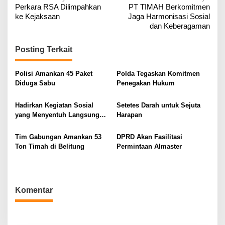
Perkara RSA Dilimpahkan
PT TIMAH Berkomitmen
a
ke Kejaksaan
Jaga Harmonisasi Sosial
v
dan Keberagaman
i
g
Posting Terkait
a
Polisi Amankan 45 Paket
Polda Tegaskan Komitmen
s
Diduga Sabu
Penegakan Hukum
i
p
Hadirkan Kegiatan Sosial
Setetes Darah untuk Sejuta
o
yang Menyentuh Langsung
Harapan
Masyarakat
s
Tim Gabungan Amankan 53
DPRD Akan Fasilitasi
Ton Timah di Belitung
Permintaan Almaster
Komentar