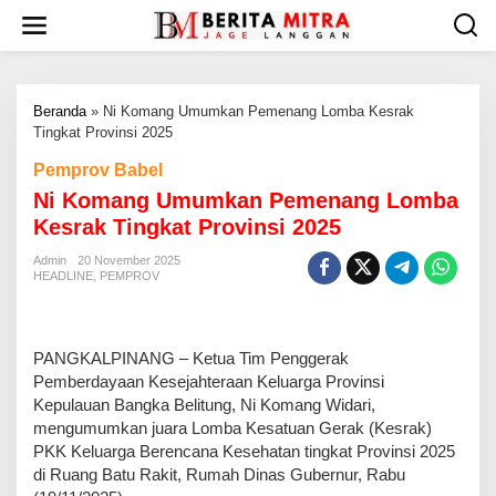
L
e
w
a
t
Beranda
»
Ni Komang Umumkan Pemenang Lomba Kesrak
i
Tingkat Provinsi 2025
k
e
Pemprov Babel
k
Ni Komang Umumkan Pemenang Lomba
o
n
Kesrak Tingkat Provinsi 2025
t
e
Admin
20 November 2025
HEADLINE
,
PEMPROV
n
PANGKALPINANG – Ketua Tim Penggerak
Pemberdayaan Kesejahteraan Keluarga Provinsi
Kepulauan Bangka Belitung, Ni Komang Widari,
mengumumkan juara Lomba Kesatuan Gerak (Kesrak)
PKK Keluarga Berencana Kesehatan tingkat Provinsi 2025
di Ruang Batu Rakit, Rumah Dinas Gubernur, Rabu