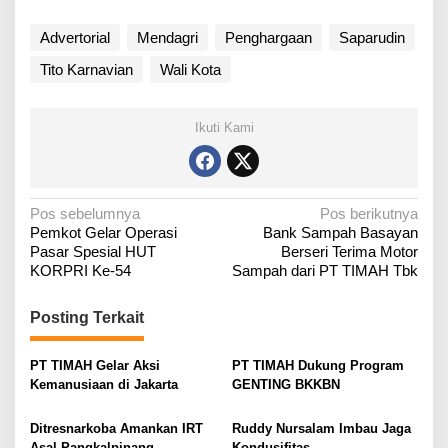
Advertorial
Mendagri
Penghargaan
Saparudin
Tito Karnavian
Wali Kota
Ikuti Kami
N
Pos sebelumnya
Pos berikutnya
‎Pemkot Gelar Operasi
Bank Sampah Basayan
a
Pasar Spesial HUT
Berseri Terima Motor
v
KORPRI Ke-54
Sampah dari PT TIMAH Tbk
i
g
Posting Terkait
a
PT TIMAH Gelar Aksi
PT TIMAH Dukung Program
s
Kemanusiaan di Jakarta
GENTING BKKBN
i
p
Ditresnarkoba Amankan IRT
Ruddy Nursalam Imbau Jaga
Asal Pangkalpinang
Kondusifitas