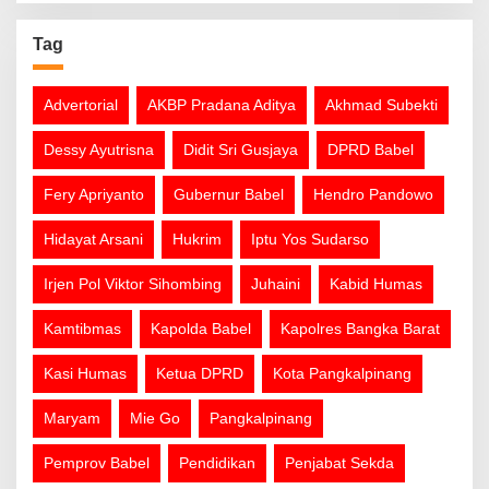
Tag
Advertorial
AKBP Pradana Aditya
Akhmad Subekti
Dessy Ayutrisna
Didit Sri Gusjaya
DPRD Babel
Fery Apriyanto
Gubernur Babel
Hendro Pandowo
Hidayat Arsani
Hukrim
Iptu Yos Sudarso
Irjen Pol Viktor Sihombing
Juhaini
Kabid Humas
Kamtibmas
Kapolda Babel
Kapolres Bangka Barat
Kasi Humas
Ketua DPRD
Kota Pangkalpinang
Maryam
Mie Go
Pangkalpinang
Pemprov Babel
Pendidikan
Penjabat Sekda