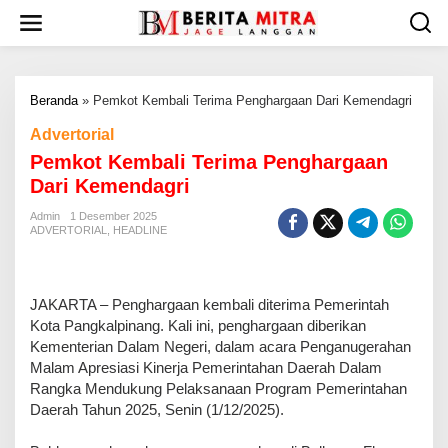
L
e
w
a
t
Beranda
»
Pemkot Kembali Terima Penghargaan Dari Kemendagri
i
k
Advertorial
e
Pemkot Kembali Terima Penghargaan
k
o
Dari Kemendagri
n
t
Admin
1 Desember 2025
ADVERTORIAL
,
HEADLINE
e
n
JAKARTA – Penghargaan kembali diterima Pemerintah
Kota Pangkalpinang. Kali ini, penghargaan diberikan
Kementerian Dalam Negeri, dalam acara Penganugerahan
Malam Apresiasi Kinerja Pemerintahan Daerah Dalam
Rangka Mendukung Pelaksanaan Program Pemerintahan
Daerah Tahun 2025, Senin (1/12/2025).