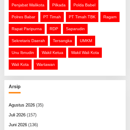
Penjabat Walikota
Pilkada
Polda Babel
Polres Babar
PT Timah
PT Timah TBK
Ragam
Rapat Paripurna
RDP
Saparudin
Sekretaris Daerah
Tersangka
UMKM
Unu Ibnudin
Wakil Ketua
Wakil Wali Kota
Wali Kota
Wartawan
Arsip
Agustus 2026
(35)
Juli 2026
(157)
Juni 2026
(136)