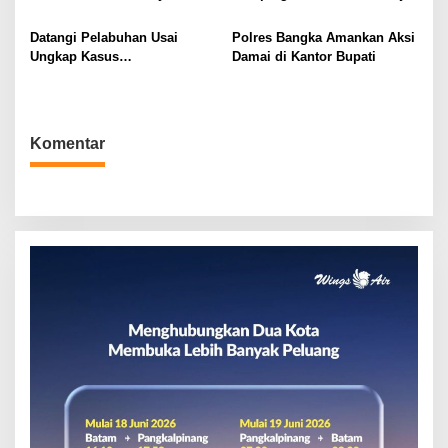
s
Kesehatan Gratis
Kampus Impian
Datangi Pelabuhan Usai
Polres Bangka Amankan Aksi
Ungkap Kasus
Damai di Kantor Bupati
Penyelundupan
Komentar