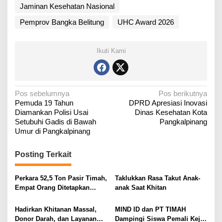
Jaminan Kesehatan Nasional
Pemprov Bangka Belitung
UHC Award 2026
Ikuti Kami
N
Pos sebelumnya
Pos berikutnya
Pemuda 19 Tahun
DPRD Apresiasi Inovasi
a
Diamankan Polisi Usai
Dinas Kesehatan Kota
v
Setubuhi Gadis di Bawah
Pangkalpinang
i
Umur di Pangkalpinang
g
Posting Terkait
a
s
Perkara 52,5 Ton Pasir Timah,
Taklukkan Rasa Takut Anak-
i
Empat Orang Ditetapkan
anak Saat Khitan
p
Tersangka
o
Hadirkan Khitanan Massal,
MIND ID dan PT TIMAH
Donor Darah, dan Layanan
Dampingi Siswa Pemali Kejar