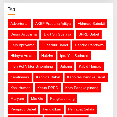
Tag
Advertorial
AKBP Pradana Aditya
Akhmad Subekti
Dessy Ayutrisna
Didit Sri Gusjaya
DPRD Babel
Fery Apriyanto
Gubernur Babel
Hendro Pandowo
Hidayat Arsani
Hukrim
Iptu Yos Sudarso
Irjen Pol Viktor Sihombing
Juhaini
Kabid Humas
Kamtibmas
Kapolda Babel
Kapolres Bangka Barat
Kasi Humas
Ketua DPRD
Kota Pangkalpinang
Maryam
Mie Go
Pangkalpinang
Pemprov Babel
Pendidikan
Penjabat Sekda