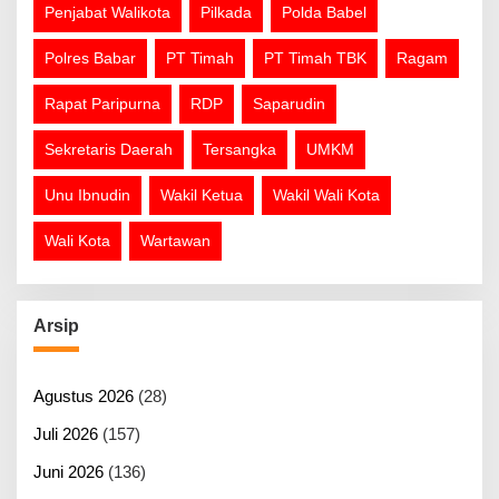
Penjabat Walikota
Pilkada
Polda Babel
Polres Babar
PT Timah
PT Timah TBK
Ragam
Rapat Paripurna
RDP
Saparudin
Sekretaris Daerah
Tersangka
UMKM
Unu Ibnudin
Wakil Ketua
Wakil Wali Kota
Wali Kota
Wartawan
Arsip
Agustus 2026
(28)
Juli 2026
(157)
Juni 2026
(136)