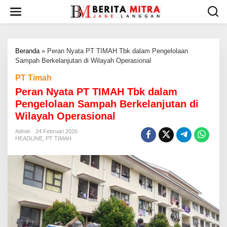
L
e
w
a
t
Beranda
»
Peran Nyata PT TIMAH Tbk dalam Pengelolaan
i
Sampah Berkelanjutan di Wilayah Operasional
k
e
PT Timah
k
Peran Nyata PT TIMAH Tbk dalam
o
n
Pengelolaan Sampah Berkelanjutan di
t
Wilayah Operasional
e
n
Admin
24 Februari 2026
HEADLINE
,
PT TIMAH