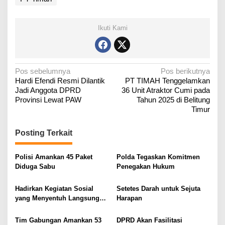
Ikuti Kami
N
Pos sebelumnya
Pos berikutnya
‎Hardi Efendi Resmi Dilantik
PT TIMAH Tenggelamkan
a
Jadi Anggota DPRD
36 Unit Atraktor Cumi pada
v
Provinsi Lewat PAW
Tahun 2025 di Belitung
i
Timur
g
Posting Terkait
a
s
Polisi Amankan 45 Paket
Polda Tegaskan Komitmen
i
Diduga Sabu
Penegakan Hukum
p
o
Hadirkan Kegiatan Sosial
Setetes Darah untuk Sejuta
yang Menyentuh Langsung
Harapan
s
Masyarakat
Tim Gabungan Amankan 53
DPRD Akan Fasilitasi