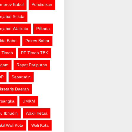
mprov Babel
Pendidikan
njabat Sekda
njabat Walikota
Pilkada
lda Babel
Polres Babar
 Timah
PT Timah TBK
agam
Rapat Paripurna
DP
Saparudin
kretaris Daerah
rsangka
UMKM
u Ibnudin
Wakil Ketua
kil Wali Kota
Wali Kota