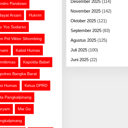
Desember 2025
(114)
ndro Pandowo
November 2025
(142)
dayat Arsani
Hukrim
Oktober 2025
(121)
tu Yos Sudarso
September 2025
(83)
jen Pol Viktor Sihombing
Agustus 2025
(125)
Juli 2025
(100)
haini
Kabid Humas
Juni 2025
(22)
mtibmas
Kapolda Babel
polres Bangka Barat
si Humas
Ketua DPRD
ta Pangkalpinang
aryam
Mie Go
ngkalpinang