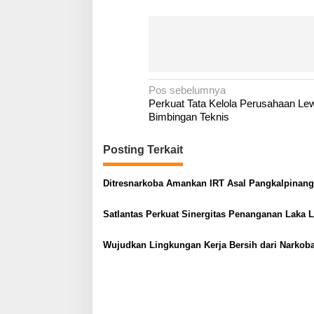
N
Pos sebelumnya
Perkuat Tata Kelola Perusahaan Le
a
Bimbingan Teknis
v
i
Posting Terkait
g
a
Ditresnarkoba Amankan IRT Asal Pangkalpinang
s
Satlantas Perkuat Sinergitas Penanganan Laka 
i
p
Wujudkan Lingkungan Kerja Bersih dari Narkob
o
s