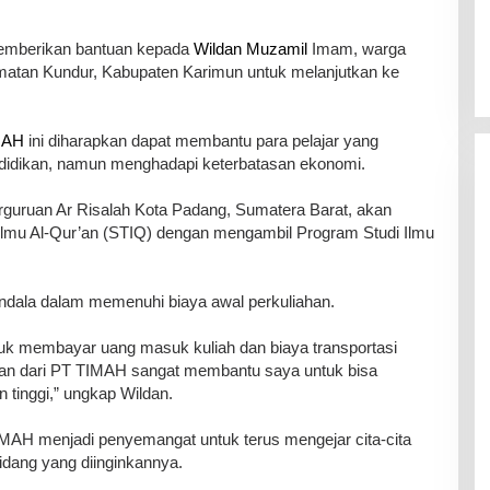
memberikan bantuan kepada
Wildan Muzamil
Imam, warga
matan Kundur, Kabupaten Karimun untuk melanjutkan ke
MAH
ini diharapkan dapat membantu para pelajar yang
didikan, namun menghadapi keterbatasan ekonomi.
rguruan Ar Risalah Kota Padang, Sumatera Barat, akan
i Ilmu Al-Qur’an (STIQ) dengan mengambil Program Studi Ilmu
dala dalam memenuhi biaya awal perkuliahan.
tuk membayar uang masuk kuliah dan biaya transportasi
tuan dari PT TIMAH sangat membantu saya untuk bisa
 tinggi,” ungkap Wildan.
IMAH menjadi penyemangat untuk terus mengejar cita-cita
dang yang diinginkannya.