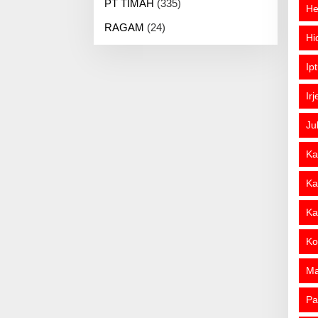
PT TIMAH
(335)
He
RAGAM
(24)
Hi
Ip
Ir
Ju
Ka
Ka
Ka
Ko
M
Pa