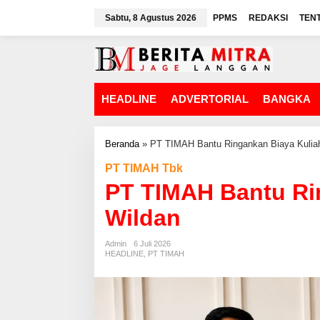
L
Sabtu, 8 Agustus 2026
PPMS
REDAKSI
TEN
e
w
a
t
i
k
HEADLINE
ADVERTORIAL
BANGKA
e
k
o
n
Beranda
»
PT TIMAH Bantu Ringankan Biaya Kulia
t
PT TIMAH Tbk
e
n
PT TIMAH Bantu Ri
Wildan
Admin
6 Juli 2026
HEADLINE
,
PT TIMAH