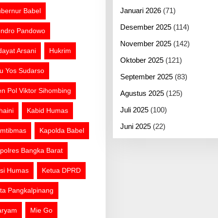
Januari 2026
(71)
bernur Babel
Desember 2025
(114)
ndro Pandowo
November 2025
(142)
dayat Arsani
Hukrim
Oktober 2025
(121)
tu Yos Sudarso
September 2025
(83)
jen Pol Viktor Sihombing
Agustus 2025
(125)
Juli 2025
(100)
haini
Kabid Humas
Juni 2025
(22)
mtibmas
Kapolda Babel
polres Bangka Barat
si Humas
Ketua DPRD
ta Pangkalpinang
aryam
Mie Go