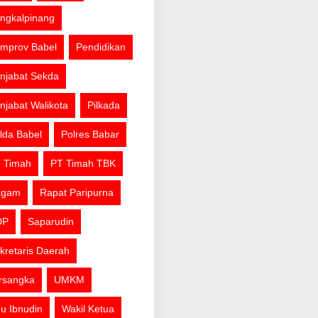
ngkalpinang
mprov Babel
Pendidikan
njabat Sekda
njabat Walikota
Pilkada
lda Babel
Polres Babar
 Timah
PT Timah TBK
agam
Rapat Paripurna
DP
Saparudin
kretaris Daerah
rsangka
UMKM
u Ibnudin
Wakil Ketua