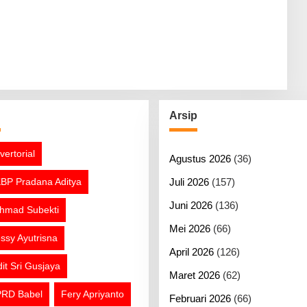
g
Arsip
vertorial
Agustus 2026
(36)
BP Pradana Aditya
Juli 2026
(157)
Juni 2026
(136)
hmad Subekti
Mei 2026
(66)
ssy Ayutrisna
April 2026
(126)
dit Sri Gusjaya
Maret 2026
(62)
RD Babel
Fery Apriyanto
Februari 2026
(66)