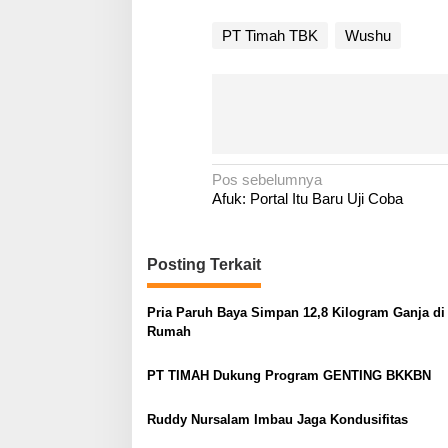
PT Timah TBK
Wushu
N
Pos sebelumnya
Afuk: Portal Itu Baru Uji Coba
a
v
i
Posting Terkait
g
a
Pria Paruh Baya Simpan 12,8 Kilogram Ganja di
Rumah
s
i
PT TIMAH Dukung Program GENTING BKKBN
p
o
Ruddy Nursalam Imbau Jaga Kondusifitas
s