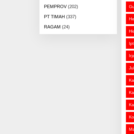
PEMPROV
(202)
Gu
PT TIMAH
(337)
He
RAGAM
(24)
Hi
Ip
Ir
Ju
Ka
Ka
Ka
Ko
M