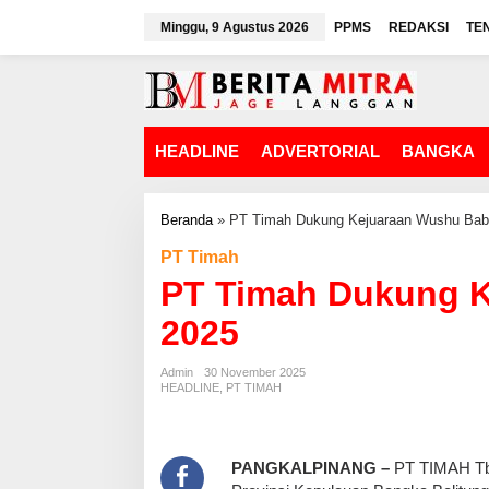
L
Minggu, 9 Agustus 2026
PPMS
REDAKSI
TE
e
w
a
t
i
k
HEADLINE
ADVERTORIAL
BANGKA
e
k
o
n
Beranda
»
PT Timah Dukung Kejuaraan Wushu Bab
t
PT Timah
e
n
PT Timah Dukung K
2025
Admin
30 November 2025
HEADLINE
,
PT TIMAH
PANGKALPINANG –
PT TIMAH Tbk