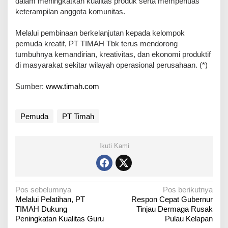
dalam meningkatkan kualitas produk serta memperluas
keterampilan anggota komunitas.
Melalui pembinaan berkelanjutan kepada kelompok
pemuda kreatif, PT TIMAH Tbk terus mendorong
tumbuhnya kemandirian, kreativitas, dan ekonomi produktif
di masyarakat sekitar wilayah operasional perusahaan. (*)
Sumber:
www.timah.com
Pemuda
PT Timah
Ikuti Kami
N
Pos sebelumnya
Pos berikutnya
Melalui Pelatihan, PT
Respon Cepat Gubernur
a
TIMAH Dukung
Tinjau Dermaga Rusak
v
Peningkatan Kualitas Guru
Pulau Kelapan