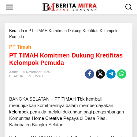
L
e
w
a
t
Beranda
»
PT TIMAH Komitmen Dukung Kretifitas Kelompok
i
Pemuda
k
e
PT Timah
k
PT TIMAH Komitmen Dukung Kretifitas
o
n
Kelompok Pemuda
t
e
Admin
25 November 2025
HEADLINE
,
PT TIMAH
n
BANGKA SELATAN –
PT TIMAH Tbk
kembali
menunjukkan komitmennya dalam memberdayakan
kelompok
pemuda melalui dukungan bagi pengembangan
Komunitas
Home Creative
Pepaya di Desa Rias,
Kabupaten Bangka Selatan.