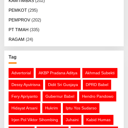
KAMTIMBAS
(202)
PEMKOT
(295)
PEMPROV
(202)
PT TIMAH
(335)
RAGAM
(24)
Tag
Advertorial
AKBP Pradana Aditya
Akhmad Subekti
Dessy Ayutrisna
Didit Sri Gusjaya
DPRD Babel
Fery Apriyanto
Gubernur Babel
Hendro Pandowo
Hidayat Arsani
Hukrim
Iptu Yos Sudarso
Irjen Pol Viktor Sihombing
Juhaini
Kabid Humas