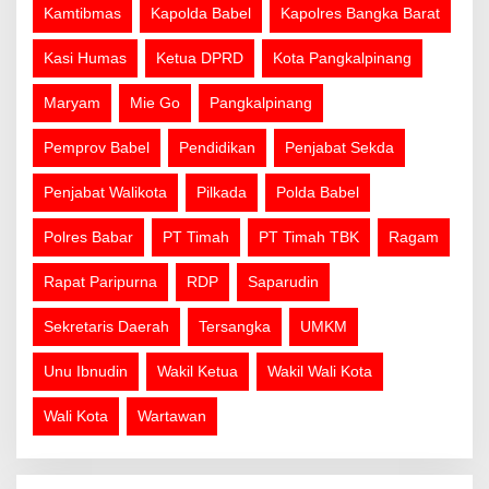
Kamtibmas
Kapolda Babel
Kapolres Bangka Barat
Kasi Humas
Ketua DPRD
Kota Pangkalpinang
Maryam
Mie Go
Pangkalpinang
Pemprov Babel
Pendidikan
Penjabat Sekda
Penjabat Walikota
Pilkada
Polda Babel
Polres Babar
PT Timah
PT Timah TBK
Ragam
Rapat Paripurna
RDP
Saparudin
Sekretaris Daerah
Tersangka
UMKM
Unu Ibnudin
Wakil Ketua
Wakil Wali Kota
Wali Kota
Wartawan