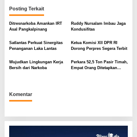
i
g
Posting Terkait
a
Ditresnarkoba Amankan IRT
Ruddy Nursalam Imbau Jaga
s
Asal Pangkalpinang
Kondusifitas
i
p
Satlantas Perkuat Sinergitas
Ketua Komisi XII DPR RI
o
Penanganan Laka Lantas
Dorong Perpres Segera Terbit
s
Wujudkan Lingkungan Kerja
Perkara 52,5 Ton Pasir Timah,
Bersih dari Narkoba
Empat Orang Ditetapkan
Tersangka
Komentar