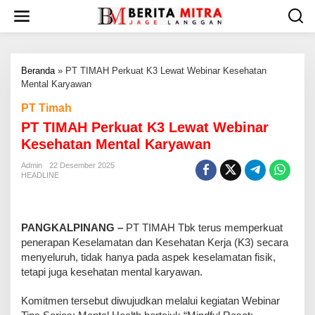
L
e
w
a
t
Beranda
»
PT TIMAH Perkuat K3 Lewat Webinar Kesehatan
i
Mental Karyawan
k
e
PT Timah
k
PT TIMAH Perkuat K3 Lewat Webinar
o
n
Kesehatan Mental Karyawan
t
e
Admin
22 Desember 2025
HEADLINE
n
PANGKALPINANG –
PT TIMAH Tbk terus memperkuat
penerapan Keselamatan dan Kesehatan Kerja (K3) secara
menyeluruh, tidak hanya pada aspek keselamatan fisik,
tetapi juga kesehatan mental karyawan.
Komitmen tersebut diwujudkan melalui kegiatan Webinar