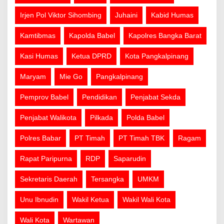
Irjen Pol Viktor Sihombing
Juhaini
Kabid Humas
Kamtibmas
Kapolda Babel
Kapolres Bangka Barat
Kasi Humas
Ketua DPRD
Kota Pangkalpinang
Maryam
Mie Go
Pangkalpinang
Pemprov Babel
Pendidikan
Penjabat Sekda
Penjabat Walikota
Pilkada
Polda Babel
Polres Babar
PT Timah
PT Timah TBK
Ragam
Rapat Paripurna
RDP
Saparudin
Sekretaris Daerah
Tersangka
UMKM
Unu Ibnudin
Wakil Ketua
Wakil Wali Kota
Wali Kota
Wartawan