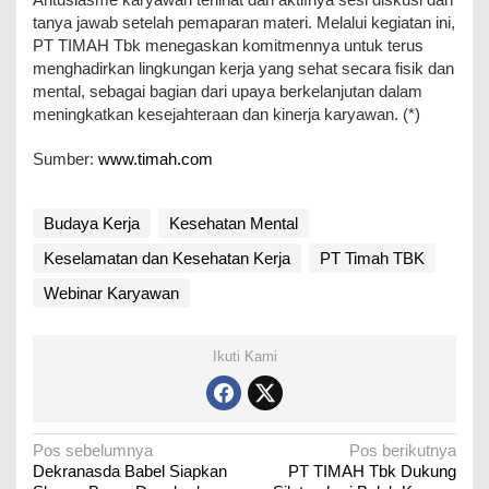
tanya jawab setelah pemaparan materi. Melalui kegiatan ini,
PT TIMAH Tbk menegaskan komitmennya untuk terus
menghadirkan lingkungan kerja yang sehat secara fisik dan
mental, sebagai bagian dari upaya berkelanjutan dalam
meningkatkan kesejahteraan dan kinerja karyawan. (*)
Sumber:
www.timah.com
Budaya Kerja
Kesehatan Mental
Keselamatan dan Kesehatan Kerja
PT Timah TBK
Webinar Karyawan
Ikuti Kami
N
Pos sebelumnya
Pos berikutnya
Dekranasda Babel Siapkan
PT TIMAH Tbk Dukung
a