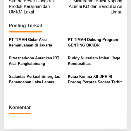
Skema Besar Dongkrak
Silaturahmi Balek Kapong
v
Produk Kerajinan dan
Alumni KD dan Bendul di Air
i
UMKM Lokal
Limau
g
Posting Terkait
a
s
PT TIMAH Gelar Aksi
PT TIMAH Dukung Program
i
Kemanusiaan di Jakarta
GENTING BKKBN
p
o
Ditresnarkoba Amankan IRT
Ruddy Nursalam Imbau Jaga
Asal Pangkalpinang
Kondusifitas
s
Satlantas Perkuat Sinergitas
Ketua Komisi XII DPR RI
Penanganan Laka Lantas
Dorong Perpres Segera Terbit
Komentar