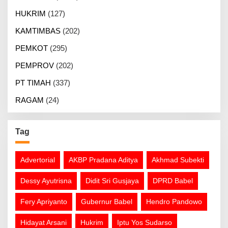
HUKRIM
(127)
KAMTIMBAS
(202)
PEMKOT
(295)
PEMPROV
(202)
PT TIMAH
(337)
RAGAM
(24)
Tag
Advertorial
AKBP Pradana Aditya
Akhmad Subekti
Dessy Ayutrisna
Didit Sri Gusjaya
DPRD Babel
Fery Apriyanto
Gubernur Babel
Hendro Pandowo
Hidayat Arsani
Hukrim
Iptu Yos Sudarso