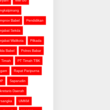
aryam
Mie Go
ngkalpinang
mprov Babel
Pendidikan
njabat Sekda
njabat Walikota
Pilkada
lda Babel
Polres Babar
 Timah
PT Timah TBK
agam
Rapat Paripurna
DP
Saparudin
kretaris Daerah
rsangka
UMKM