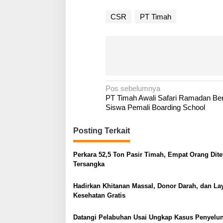
CSR
PT Timah
N
Pos sebelumnya
PT Timah Awali Safari Ramadan B
a
Siswa Pemali Boarding School
v
i
Posting Terkait
g
a
Perkara 52,5 Ton Pasir Timah, Empat Orang Dit
Tersangka
s
i
Hadirkan Khitanan Massal, Donor Darah, dan La
p
Kesehatan Gratis
o
s
Datangi Pelabuhan Usai Ungkap Kasus Penyelu