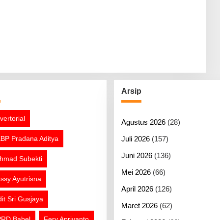
g
Arsip
vertorial
Agustus 2026
(28)
BP Pradana Aditya
Juli 2026
(157)
Juni 2026
(136)
hmad Subekti
Mei 2026
(66)
ssy Ayutrisna
April 2026
(126)
dit Sri Gusjaya
Maret 2026
(62)
RD Babel
Fery Apriyanto