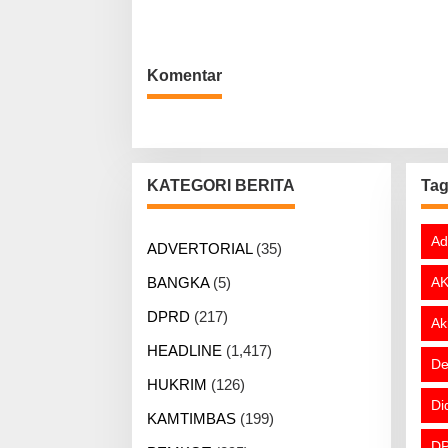
Komentar
KATEGORI BERITA
Ta
Ad
ADVERTORIAL
(35)
BANGKA
(5)
AK
DPRD
(217)
Ak
HEADLINE
(1,417)
De
HUKRIM
(126)
Di
KAMTIMBAS
(199)
DP