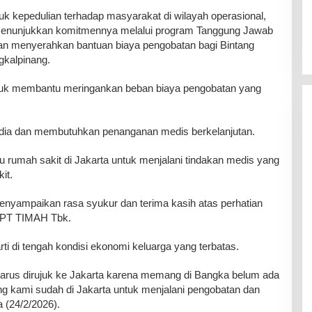
k kepedulian terhadap masyarakat di wilayah operasional,
menunjukkan komitmennya melalui program Tanggung Jawab
an menyerahkan bantuan biaya pengobatan bagi Bintang
gkalpinang.
ntuk membantu meringankan beban biaya pengobatan yang
adia dan membutuhkan penanganan medis berkelanjutan.
atu rumah sakit di Jakarta untuk menjalani tindakan medis yang
it.
menyampaikan rasa syukur dan terima kasih atas perhatian
h PT TIMAH Tbk.
rti di tengah kondisi ekonomi keluarga yang terbatas.
harus dirujuk ke Jakarta karena memang di Bangka belum ada
ng kami sudah di Jakarta untuk menjalani pengobatan dan
a (24/2/2026).