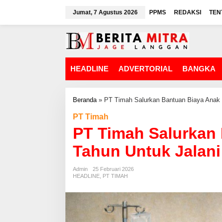
L
Jumat, 7 Agustus 2026
PPMS
REDAKSI
TEN
e
w
a
t
i
k
HEADLINE
ADVERTORIAL
BANGKA
e
k
o
n
Beranda
»
PT Timah Salurkan Bantuan Biaya Anak 
t
PT Timah
e
n
PT Timah Salurkan
Tahun Untuk Jalani
Admin
25 Februari 2026
HEADLINE
,
PT TIMAH