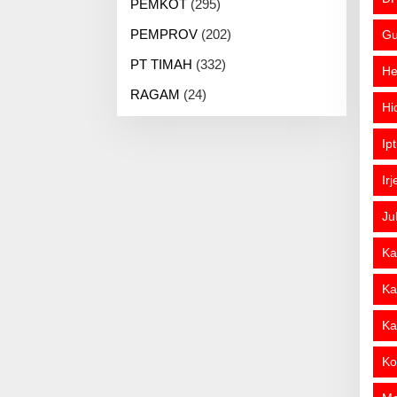
PEMKOT
(295)
PEMPROV
(202)
Gu
PT TIMAH
(332)
He
RAGAM
(24)
Hi
Ip
Ir
Ju
Ka
Ka
Ka
Ko