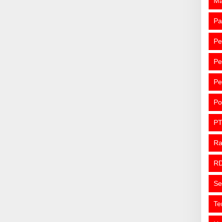
M
Pa
Pe
Pe
Pe
Po
PT
R
R
Se
Te