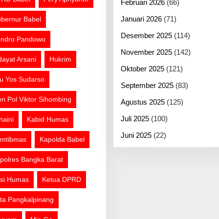
Februari 2026
(66)
Januari 2026
(71)
bernur Babel
Desember 2025
(114)
ndro Pandowo
November 2025
(142)
dayat Arsani
Hukrim
Oktober 2025
(121)
tu Yos Sudarso
September 2025
(83)
jen Pol Viktor Sihombing
Agustus 2025
(125)
Juli 2025
(100)
haini
Kabid Humas
Juni 2025
(22)
mtibmas
Kapolda Babel
polres Bangka Barat
si Humas
Ketua DPRD
ta Pangkalpinang