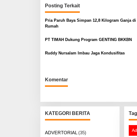
g
Posting Terkait
a
Pria Paruh Baya Simpan 12,8 Kilogram Ganja di
s
Rumah
i
p
PT TIMAH Dukung Program GENTING BKKBN
o
s
Ruddy Nursalam Imbau Jaga Kondusifitas
Komentar
KATEGORI BERITA
Ta
Ad
ADVERTORIAL
(35)