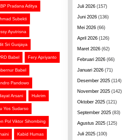
BP Pradana Aditya
Juli 2026
(157)
Juni 2026
(136)
hmad Subekti
Mei 2026
(66)
ssy Ayutrisna
April 2026
(126)
dit Sri Gusjaya
Maret 2026
(62)
RD Babel
Fery Apriyanto
Februari 2026
(66)
Januari 2026
(71)
bernur Babel
Desember 2025
(114)
ndro Pandowo
November 2025
(142)
dayat Arsani
Hukrim
Oktober 2025
(121)
tu Yos Sudarso
September 2025
(83)
jen Pol Viktor Sihombing
Agustus 2025
(125)
Juli 2025
(100)
haini
Kabid Humas