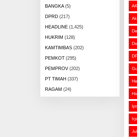
BANGKA
(5)
AK
DPRD
(217)
Ak
HEADLINE
(1,425)
De
HUKRIM
(128)
Di
KAMTIMBAS
(202)
DP
PEMKOT
(295)
PEMPROV
(202)
Gu
PT TIMAH
(337)
He
RAGAM
(24)
Hi
Ip
Ir
Ju