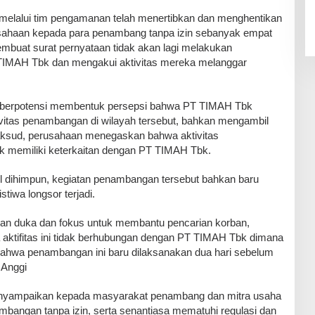
 melalui tim pengamanan telah menertibkan dan menghentikan
usahaan kepada para penambang tanpa izin sebanyak empat
embuat surat pernyataan tidak akan lagi melakukan
TIMAH Tbk dan mengakui aktivitas mereka melanggar
ng berpotensi membentuk persepsi bahwa PT TIMAH Tbk
vitas penambangan di wilayah tersebut, bahkan mengambil
maksud, perusahaan menegaskan bahwa aktivitas
ak memiliki keterkaitan dengan PT TIMAH Tbk.
l dihimpun, kegiatan penambangan tersebut bahkan baru
stiwa longsor terjadi.
ikan duka dan fokus untuk membantu pencarian korban,
aktifitas ini tidak berhubungan dengan PT TIMAH Tbk dimana
bahwa penambangan ini baru dilaksanakan dua hari sebelum
s Anggi
 menyampaikan kepada masyarakat penambang dan mitra usaha
ambangan tanpa izin, serta senantiasa mematuhi regulasi dan