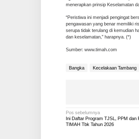
menerapkan prinsip Keselamatan da
“Peristiwa ini menjadi pengingat b
pengawasan yang benar memiliki ris
serupa tidak terulang di kemudian ha
dan keselamatan,” harapnya. (*)
Sumber: www.timah.com
Bangka
Kecelakaan Tambang
N
Pos sebelumnya
Ini Daftar Program TJSL, PPM da
a
TIMAH Tbk Tahun 2026
v
i