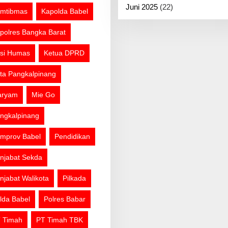
Juni 2025
(22)
mtibmas
Kapolda Babel
polres Bangka Barat
si Humas
Ketua DPRD
ta Pangkalpinang
aryam
Mie Go
ngkalpinang
mprov Babel
Pendidikan
njabat Sekda
njabat Walikota
Pilkada
lda Babel
Polres Babar
 Timah
PT Timah TBK