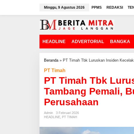
L
Minggu, 9 Agustus 2026
PPMS
REDAKSI
TE
e
w
a
t
i
k
HEADLINE
ADVERTORIAL
BANGKA
e
k
o
n
Beranda
»
PT Timah Tbk Luruskan Insiden Kecelak
t
PT Timah
e
n
PT Timah Tbk Luru
Tambang Pemali, Bu
Perusahaan
Admin
3 Februari 2026
HEADLINE
,
PT TIMAH