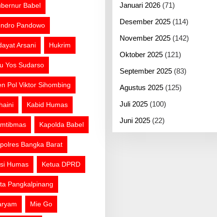
Januari 2026
(71)
bernur Babel
Desember 2025
(114)
ndro Pandowo
November 2025
(142)
dayat Arsani
Hukrim
Oktober 2025
(121)
tu Yos Sudarso
September 2025
(83)
jen Pol Viktor Sihombing
Agustus 2025
(125)
Juli 2025
(100)
haini
Kabid Humas
Juni 2025
(22)
mtibmas
Kapolda Babel
polres Bangka Barat
si Humas
Ketua DPRD
ta Pangkalpinang
aryam
Mie Go