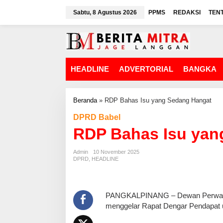
L
Sabtu, 8 Agustus 2026
PPMS
REDAKSI
TEN
e
w
a
t
i
k
HEADLINE
ADVERTORIAL
BANGKA
e
k
o
n
Beranda
»
RDP Bahas Isu yang Sedang Hangat
t
DPRD Babel
e
n
RDP Bahas Isu yan
Admin
10 November 2025
DPRD
,
HEADLINE
PANGKALPINANG – Dewan Perwakila
menggelar Rapat Dengar Pendapat u