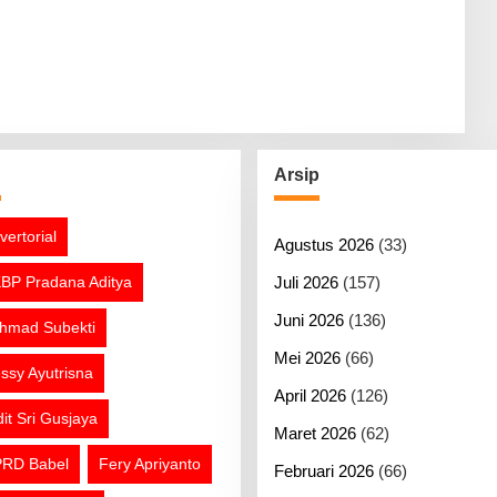
g
Arsip
vertorial
Agustus 2026
(33)
BP Pradana Aditya
Juli 2026
(157)
Juni 2026
(136)
hmad Subekti
Mei 2026
(66)
ssy Ayutrisna
April 2026
(126)
dit Sri Gusjaya
Maret 2026
(62)
RD Babel
Fery Apriyanto
Februari 2026
(66)