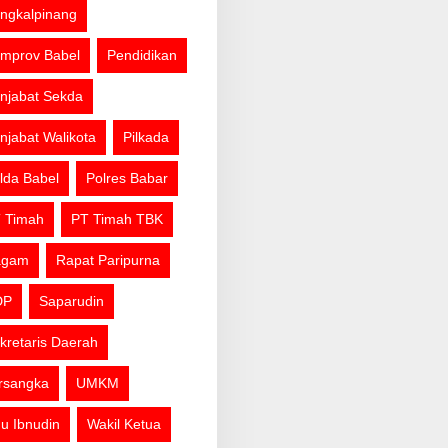
ngkalpinang
mprov Babel
Pendidikan
njabat Sekda
njabat Walikota
Pilkada
lda Babel
Polres Babar
 Timah
PT Timah TBK
agam
Rapat Paripurna
DP
Saparudin
kretaris Daerah
rsangka
UMKM
u Ibnudin
Wakil Ketua