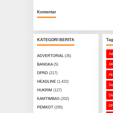
Komentar
KATEGORI BERITA
Ta
Ad
ADVERTORIAL
(35)
BANGKA
(5)
AK
DPRD
(217)
Ak
HEADLINE
(1,422)
De
HUKRIM
(127)
Di
KAMTIMBAS
(202)
DP
PEMKOT
(295)