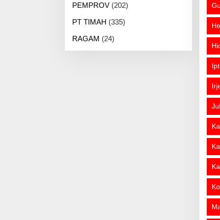
PEMPROV
(202)
Gu
PT TIMAH
(335)
He
RAGAM
(24)
Hi
Ip
Ir
Ju
Ka
Ka
Ka
Ko
M