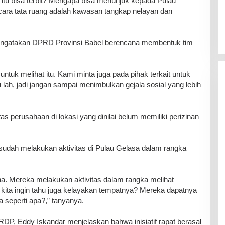
i itu bisa terbit? Mengapa bisa menunjuk kepada Pulau
ara tata ruang adalah kawasan tangkap nelayan dan
 mengatakan DPRD Provinsi Babel berencana membentuk tim
ntuk melihat itu. Kami minta juga pada pihak terkait untuk
 lah, jadi jangan sampai menimbulkan gejala sosial yang lebih
tas perusahaan di lokasi yang dinilai belum memiliki perizinan
sudah melakukan aktivitas di Pulau Gelasa dalam rangka
na. Mereka melakukan aktivitas dalam rangka melihat
, kita ingin tahu juga kelayakan tempatnya? Mereka dapatnya
seperti apa?,” tanyanya.
RDP, Eddy Iskandar menjelaskan bahwa inisiatif rapat berasal