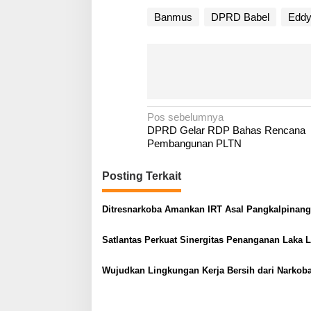
Banmus
DPRD Babel
Eddy
N
Pos sebelumnya
DPRD Gelar RDP Bahas Rencana
a
Pembangunan PLTN
v
i
Posting Terkait
g
a
Ditresnarkoba Amankan IRT Asal Pangkalpinang
s
Satlantas Perkuat Sinergitas Penanganan Laka 
i
p
Wujudkan Lingkungan Kerja Bersih dari Narkob
o
s