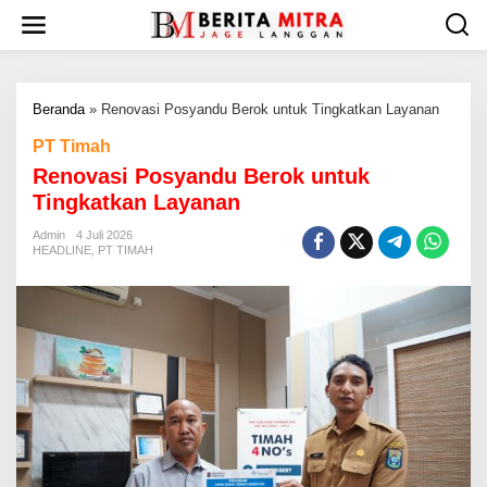
L
e
w
a
t
Beranda
»
Renovasi Posyandu Berok untuk Tingkatkan Layanan
i
k
PT Timah
e
Renovasi Posyandu Berok untuk
k
o
Tingkatkan Layanan
n
t
Admin
4 Juli 2026
HEADLINE
,
PT TIMAH
e
n