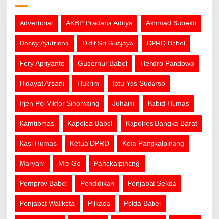
Advertorial
AKBP Pradana Aditya
Akhmad Subekti
Dessy Ayutrisna
Didit Sri Gusjaya
DPRD Babel
Fery Apriyanto
Gubernur Babel
Hendro Pandowo
Hidayat Arsani
Hukrim
Iptu Yos Sudarso
Irjen Pol Viktor Sihombing
Juhaini
Kabid Humas
Kamtibmas
Kapolda Babel
Kapolres Bangka Barat
Kasi Humas
Ketua DPRD
Kota Pangkalpinang
Maryam
Mie Go
Pangkalpinang
Pemprov Babel
Pendidikan
Penjabat Sekda
Penjabat Walikota
Pilkada
Polda Babel