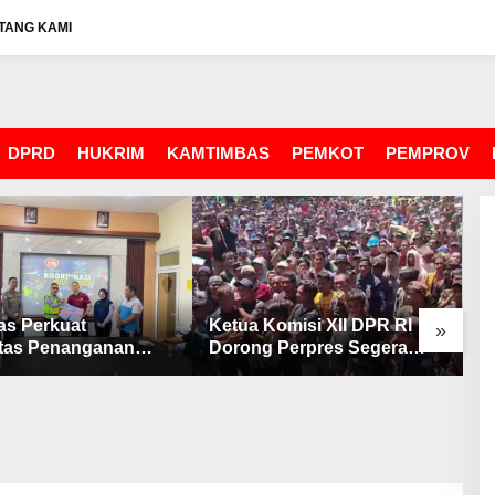
TANG KAMI
DPRD
HUKRIM
KAMTIMBAS
PEMKOT
PEMPROV
as Perkuat
Ketua Komisi XII DPR RI
W
»
itas Penanganan
Dorong Perpres Segera
K
antas
Terbit