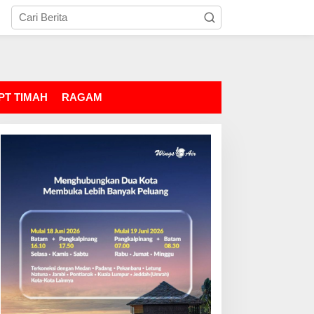
PT TIMAH
RAGAM
ujudkan Lingkungan
Ditresnarkoba Amankan
erja Bersih dari Narkoba
IRT Asal Pangkalpinang