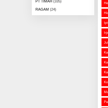
PT TIMAH
(335)
He
RAGAM
(24)
Hi
Ip
Ir
Ju
Ka
Ka
Ka
Ko
M
Pa