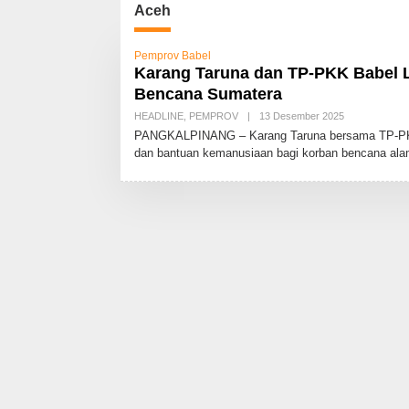
Aceh
Pemprov Babel
Karang Taruna dan TP-PKK Babel 
Bencana Sumatera
HEADLINE
,
PEMPROV
|
13 Desember 2025
O
L
PANGKALPINANG – Karang Taruna bersama TP-PKK 
E
dan bantuan kemanusiaan bagi korban bencana al
H
A
D
M
I
N