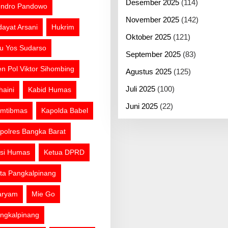
Desember 2025
(114)
ndro Pandowo
November 2025
(142)
dayat Arsani
Hukrim
Oktober 2025
(121)
tu Yos Sudarso
September 2025
(83)
jen Pol Viktor Sihombing
Agustus 2025
(125)
Juli 2025
(100)
haini
Kabid Humas
Juni 2025
(22)
mtibmas
Kapolda Babel
polres Bangka Barat
si Humas
Ketua DPRD
ta Pangkalpinang
aryam
Mie Go
ngkalpinang