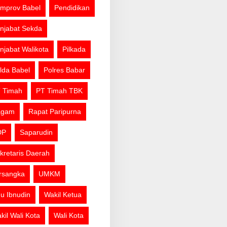
mprov Babel
Pendidikan
njabat Sekda
njabat Walikota
Pilkada
lda Babel
Polres Babar
 Timah
PT Timah TBK
agam
Rapat Paripurna
DP
Saparudin
kretaris Daerah
rsangka
UMKM
u Ibnudin
Wakil Ketua
kil Wali Kota
Wali Kota