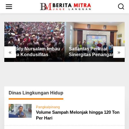
L
e
w
a
t
i
k
e
k
Ruddy Nursalam Imbau
Satlantas Perkuat
«
»
o
Jaga Kondusifitas
Sinergitas Penanganan
n
Laka Lantas
t
e
n
Dinas Lingkungan Hidup
Pangkalpinang
Volume Sampah Melonjak hingga 120 Ton
Per Hari