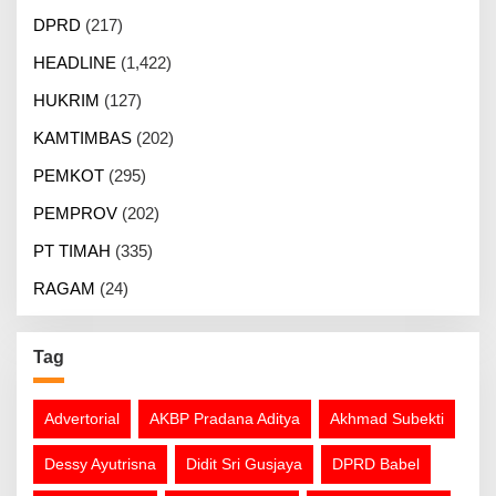
DPRD
(217)
HEADLINE
(1,422)
HUKRIM
(127)
KAMTIMBAS
(202)
PEMKOT
(295)
PEMPROV
(202)
PT TIMAH
(335)
RAGAM
(24)
Tag
Advertorial
AKBP Pradana Aditya
Akhmad Subekti
Dessy Ayutrisna
Didit Sri Gusjaya
DPRD Babel