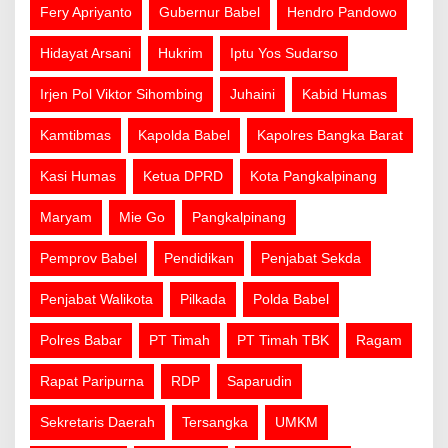
Fery Apriyanto
Gubernur Babel
Hendro Pandowo
Hidayat Arsani
Hukrim
Iptu Yos Sudarso
Irjen Pol Viktor Sihombing
Juhaini
Kabid Humas
Kamtibmas
Kapolda Babel
Kapolres Bangka Barat
Kasi Humas
Ketua DPRD
Kota Pangkalpinang
Maryam
Mie Go
Pangkalpinang
Pemprov Babel
Pendidikan
Penjabat Sekda
Penjabat Walikota
Pilkada
Polda Babel
Polres Babar
PT Timah
PT Timah TBK
Ragam
Rapat Paripurna
RDP
Saparudin
Sekretaris Daerah
Tersangka
UMKM