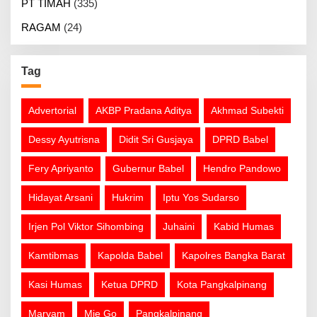
PT TIMAH
(335)
RAGAM
(24)
Tag
Advertorial
AKBP Pradana Aditya
Akhmad Subekti
Dessy Ayutrisna
Didit Sri Gusjaya
DPRD Babel
Fery Apriyanto
Gubernur Babel
Hendro Pandowo
Hidayat Arsani
Hukrim
Iptu Yos Sudarso
Irjen Pol Viktor Sihombing
Juhaini
Kabid Humas
Kamtibmas
Kapolda Babel
Kapolres Bangka Barat
Kasi Humas
Ketua DPRD
Kota Pangkalpinang
Maryam
Mie Go
Pangkalpinang