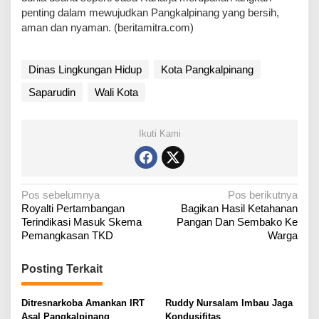
penting dalam mewujudkan Pangkalpinang yang bersih,
aman dan nyaman. (beritamitra.com)
Dinas Lingkungan Hidup
Kota Pangkalpinang
Saparudin
Wali Kota
Ikuti Kami
N
Pos sebelumnya
Pos berikutnya
Royalti Pertambangan
Bagikan Hasil Ketahanan
a
Terindikasi Masuk Skema
Pangan Dan Sembako Ke
v
Pemangkasan TKD
Warga
i
g
Posting Terkait
a
Ditresnarkoba Amankan IRT
Ruddy Nursalam Imbau Jaga
s
Asal Pangkalpinang
Kondusifitas