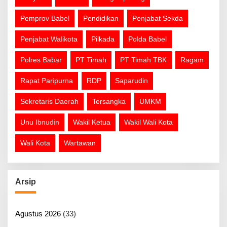
Pemprov Babel
Pendidikan
Penjabat Sekda
Penjabat Walikota
Pilkada
Polda Babel
Polres Babar
PT Timah
PT Timah TBK
Ragam
Rapat Paripurna
RDP
Saparudin
Sekretaris Daerah
Tersangka
UMKM
Unu Ibnudin
Wakil Ketua
Wakil Wali Kota
Wali Kota
Wartawan
Arsip
Agustus 2026
(33)