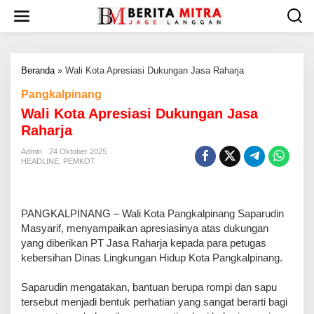
L
e
w
a
t
Beranda
»
Wali Kota Apresiasi Dukungan Jasa Raharja
i
k
Pangkalpinang
e
Wali Kota Apresiasi Dukungan Jasa
k
o
Raharja
n
t
Admin
24 Oktober 2025
HEADLINE
,
PEMKOT
e
n
‎PANGKALPINANG – Wali Kota Pangkalpinang Saparudin
Masyarif, menyampaikan apresiasinya atas dukungan
yang diberikan PT Jasa Raharja kepada para petugas
kebersihan Dinas Lingkungan Hidup Kota Pangkalpinang.
‎Saparudin mengatakan, bantuan berupa rompi dan sapu
tersebut menjadi bentuk perhatian yang sangat berarti bagi