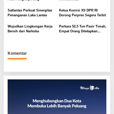
i
p
Satlantas Perkuat Sinergitas
Ketua Komisi XII DPR RI
o
Penanganan Laka Lantas
Dorong Perpres Segera Terbit
s
Wujudkan Lingkungan Kerja
Perkara 52,5 Ton Pasir Timah,
Bersih dari Narkoba
Empat Orang Ditetapkan
Tersangka
Komentar