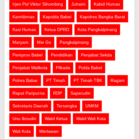
Irjen Pol Viktor Sihombing
Juhaini
Kabid Humas
Kamtibmas
Kapolda Babel
Kapolres Bangka Barat
Kasi Humas
Ketua DPRD
Kota Pangkalpinang
Maryam
Mie Go
Pangkalpinang
Pemprov Babel
Pendidikan
Penjabat Sekda
Penjabat Walikota
Pilkada
Polda Babel
Polres Babar
PT Timah
PT Timah TBK
Ragam
Rapat Paripurna
RDP
Saparudin
Sekretaris Daerah
Tersangka
UMKM
Unu Ibnudin
Wakil Ketua
Wakil Wali Kota
Wali Kota
Wartawan