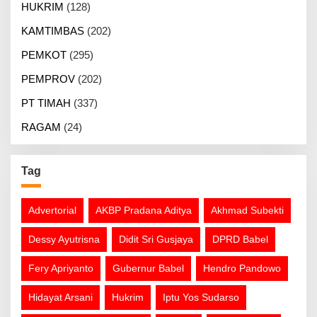
HUKRIM
(128)
KAMTIMBAS
(202)
PEMKOT
(295)
PEMPROV
(202)
PT TIMAH
(337)
RAGAM
(24)
Tag
Advertorial
AKBP Pradana Aditya
Akhmad Subekti
Dessy Ayutrisna
Didit Sri Gusjaya
DPRD Babel
Fery Apriyanto
Gubernur Babel
Hendro Pandowo
Hidayat Arsani
Hukrim
Iptu Yos Sudarso