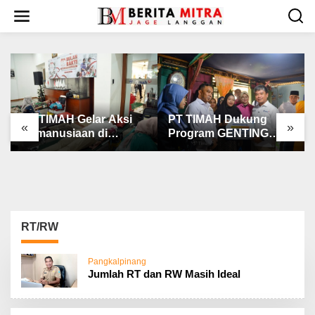
L
e
w
a
t
i
k
e
k
PT TIMAH Gelar Aksi
PT TIMAH Dukung
«
»
o
Kemanusiaan di
Program GENTING
n
Jakarta
BKKBN
t
e
n
RT/RW
Pangkalpinang
Jumlah RT dan RW Masih Ideal