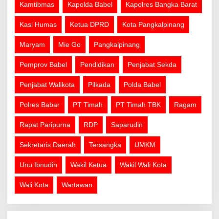
Kamtibmas
Kapolda Babel
Kapolres Bangka Barat
Kasi Humas
Ketua DPRD
Kota Pangkalpinang
Maryam
Mie Go
Pangkalpinang
Pemprov Babel
Pendidikan
Penjabat Sekda
Penjabat Walikota
Pilkada
Polda Babel
Polres Babar
PT Timah
PT Timah TBK
Ragam
Rapat Paripurna
RDP
Saparudin
Sekretaris Daerah
Tersangka
UMKM
Unu Ibnudin
Wakil Ketua
Wakil Wali Kota
Wali Kota
Wartawan