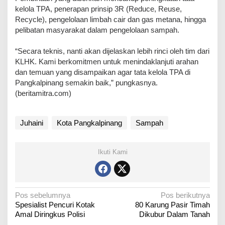
kelola TPA, penerapan prinsip 3R (Reduce, Reuse,
Recycle), pengelolaan limbah cair dan gas metana, hingga
pelibatan masyarakat dalam pengelolaan sampah.
“Secara teknis, nanti akan dijelaskan lebih rinci oleh tim dari
KLHK. Kami berkomitmen untuk menindaklanjuti arahan
dan temuan yang disampaikan agar tata kelola TPA di
Pangkalpinang semakin baik,” pungkasnya.
(beritamitra.com)
Juhaini
Kota Pangkalpinang
Sampah
Ikuti Kami
N
Pos sebelumnya
Pos berikutnya
Spesialist Pencuri Kotak
80 Karung Pasir Timah
a
Amal Diringkus Polisi
Dikubur Dalam Tanah
v