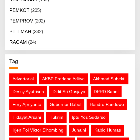
PEMKOT
(295)
PEMPROV
(202)
PT TIMAH
(332)
RAGAM
(24)
Tag
Advertorial
AKBP Pradana Aditya
Akhmad Subekti
Dessy Ayutrisna
Didit Sri Gusjaya
DPRD Babel
Fery Apriyanto
Gubernur Babel
Hendro Pandowo
Hidayat Arsani
Hukrim
Iptu Yos Sudarso
Irjen Pol Viktor Sihombing
Juhaini
Kabid Humas