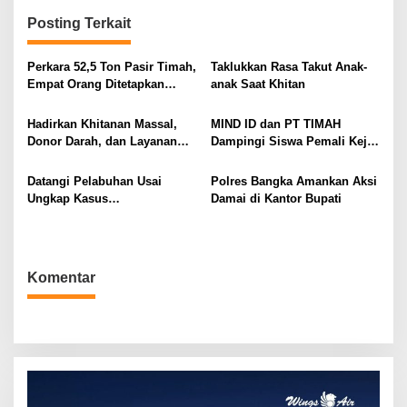
i
Posting Terkait
g
a
Perkara 52,5 Ton Pasir Timah,
Taklukkan Rasa Takut Anak-
Empat Orang Ditetapkan
anak Saat Khitan
s
Tersangka
i
Hadirkan Khitanan Massal,
MIND ID dan PT TIMAH
p
Donor Darah, dan Layanan
Dampingi Siswa Pemali Kejar
o
Kesehatan Gratis
Kampus Impian
s
Datangi Pelabuhan Usai
Polres Bangka Amankan Aksi
Ungkap Kasus
Damai di Kantor Bupati
Penyelundupan
Komentar