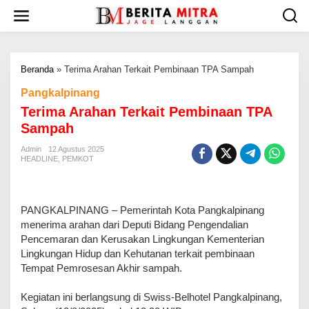
L
e
w
a
t
Beranda
»
Terima Arahan Terkait Pembinaan TPA Sampah
i
k
Pangkalpinang
e
Terima Arahan Terkait Pembinaan TPA
k
o
Sampah
n
t
Admin
12 Agustus 2025
HEADLINE
,
PEMKOT
e
n
PANGKALPINANG – Pemerintah Kota Pangkalpinang
menerima arahan dari Deputi Bidang Pengendalian
Pencemaran dan Kerusakan Lingkungan Kementerian
Lingkungan Hidup dan Kehutanan terkait pembinaan
Tempat Pemrosesan Akhir sampah.
Kegiatan ini berlangsung di Swiss-Belhotel Pangkalpinang,