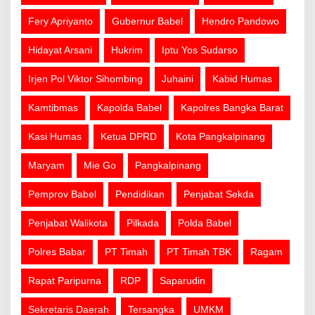
Fery Apriyanto
Gubernur Babel
Hendro Pandowo
Hidayat Arsani
Hukrim
Iptu Yos Sudarso
Irjen Pol Viktor Sihombing
Juhaini
Kabid Humas
Kamtibmas
Kapolda Babel
Kapolres Bangka Barat
Kasi Humas
Ketua DPRD
Kota Pangkalpinang
Maryam
Mie Go
Pangkalpinang
Pemprov Babel
Pendidikan
Penjabat Sekda
Penjabat Walikota
Pilkada
Polda Babel
Polres Babar
PT Timah
PT Timah TBK
Ragam
Rapat Paripurna
RDP
Saparudin
Sekretaris Daerah
Tersangka
UMKM