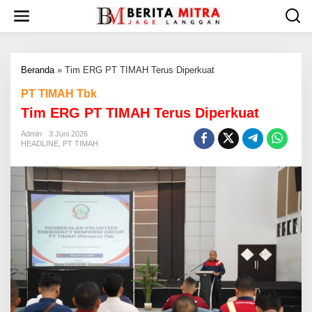
L
e
w
a
t
Beranda
»
Tim ERG PT TIMAH Terus Diperkuat
i
k
PT TIMAH Tbk
e
Tim ERG PT TIMAH Terus Diperkuat
k
o
Admin
3 Juni 2026
n
HEADLINE
,
PT TIMAH
t
e
n